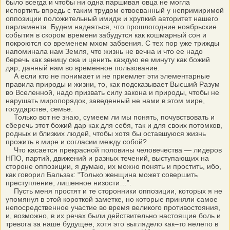
было всегда и чтобы ни одна паршивая овца не могла
испортить впредь с таким трудом отвоеванный у непримиримой
оппозиции положительный имидж и хрупкий авторитет нашего
парламента. Будем надеяться, что прошлогодние ноябрьские
события в скором времени забудутся как кошмарный сон и
покроются со временем мхом забвения. С тех пор уже трижды
напоминала нам Земля, что жизнь не вечна и что ее надо
беречь как зеницу ока и ценить каждую ее минуту как божий
дар, данный нам во временное пользование.
А если кто не понимает и не приемлет эти элементарные
правила природы и жизни, то, как подсказывает Высший Разум
во Вселенной, надо призвать силу закона и природы, чтобы не
нарушать миропорядок, заведенный не нами в этом мире,
государстве, семье.
Только вот не знаю, сумеем ли мы понять, почувствовать и
сберечь этот божий дар как для себя, так и для своих потомков,
родных и близких людей, чтобы хотя бы оставшуюся жизнь
прожить в мире и согласии между собой?
Что касается прекрасной половины человечества — лидеров
НПО, партий, движений и разных течений, выступающих на
стороне оппозиции, я думаю, их можно понять и простить, ибо,
как говорил Бальзак: “Только женщина может совершить
преступление, лишенное низости…”.
Пусть меня простят и те сторонники оппозиции, которых я не
упомянул в этой короткой заметке, но которые приняли самое
непосредственное участие во время великого противостояния,
и, возможно, в их речах были действительно настоящие боль и
тревога за наше будущее, хотя это выглядело как–то нелепо в