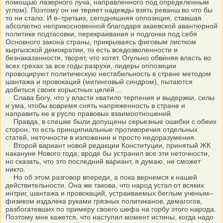
помощью лазерного луча, направленного под определенным
углом). Поэтому он не теряет надежды взять реванш во что бы
то ни стало. И в–третьих, сегодняшняя оппозиция, ставшая
абсолютно неприкосновенной благодаря акаевской авантюрной
политике подтасовки, перекраивания и подгонки под себя
Основного закона страны, прикрываясь фиговым листком
кыргызской демократии, то есть вседозволенности и
безнаказанности, творят, что хотят. Огульно обвиняя власть во
всех грехах за все годы разрухи, лидеры оппозиции
провоцируют политическую нестабильность в стране методом
шантажа и провокаций (митинговый синдром), пытаются
добиться своих корыстных целей…
Слава Богу, что у власти хватило терпения и выдержки, силы
и ума, чтобы вовремя снять напряженность в стране и
направить ее в русло правовых взаимоотношений.
Правда, в спешке были допущены серьезные ошибки с обеих
сторон, то есть принципиальные противоречия отдельных
статей, неточности в изложении и просто недоразумения.
Второй вариант новой редакции Конституции, принятый ЖК
накануне Нового года, вроде бы устранил все эти неточности,
но сказать, что это последний вариант, я думаю, не сможет
никто.
Но об этом разговор впереди, а пока вернемся к нашей
действительности. Она же такова, что народ устал от всяких
интриг, шантажа и провокаций, устраиваемых беглым ученым–
физиком издалека руками грязных политиканов, демагогов,
разбогатевших по примеру своего шефа на горбу этого народа.
Поэтому мне кажется, что наступил момент истины, когда надо