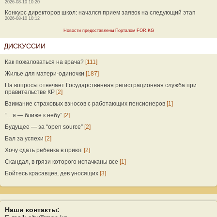
2026-08-10 10:20
Конкурс директоров школ: начался прием заявок на следующий этап
2026-08-10 10:12
Новости предоставлены Порталом FOR.KG
ДИСКУССИИ
Как пожаловаться на врача?
[111]
Жилье для матери-одиночки
[187]
На вопросы отвечает Государственная регистрационная служба при
правительстве КР
[2]
Взимание страховых взносов с работающих пенсионеров
[1]
“…я — ближе к небу”
[2]
Будущее — за “open source”
[2]
Бал за успехи
[2]
Хочу сдать ребенка в приют
[2]
Скандал, в грязи которого испачканы все
[1]
Бойтесь красавцев, дев уносящих
[3]
Наши контакты: