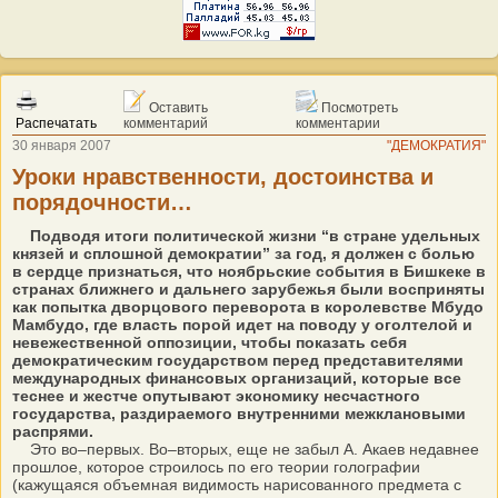
Оставить
Посмотреть
Распечатать
комментарий
комментарии
30 января 2007
"ДЕМОКРАТИЯ"
Уроки нравственности, достоинства и
порядочности…
Подводя итоги политической жизни “в стране удельных
князей и сплошной демократии” за год, я должен с болью
в сердце признаться, что ноябрьские события в Бишкеке в
странах ближнего и дальнего зарубежья были восприняты
как попытка дворцового переворота в королевстве Мбудо
Мамбудо, где власть порой идет на поводу у оголтелой и
невежественной оппозиции, чтобы показать себя
демократическим государством перед представителями
международных финансовых организаций, которые все
теснее и жестче опутывают экономику несчастного
государства, раздираемого внутренними межклановыми
распрями.
Это во–первых. Во–вторых, еще не забыл А. Акаев недавнее
прошлое, которое строилось по его теории голографии
(кажущаяся объемная видимость нарисованного предмета с