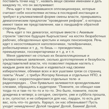
поставить точки над “i”, назвать вещи своими именами и дать
каждому то, что он заслуживает.
Речь идет о тех зарвавшихся оппозиционерах, которые
считают себя носителями истины в последней инстанции и
требуют в ультимативной форме смены власти, прикрываясь
демагогическим предлогом “проведения реформ”, о которых
имеют такое же представление, как о ландшафте обратной
стороны Луны.
Речь идет о тех демагогах, которые вместе с Акаевым
строили “светлое будущее Кыргызстана” на костях безработных
рабочих, обездоленных крестьян и нищих пенсионеров. Речь
идет о несостоявшихся наполеончиках, талейранчиках,
робеспьерчиках и т. д., то бишь — президентиках,
премьерчиках, госсекретарчиках и т. д. и т. п.
Меня удивляют не столько их безапелляционные и
ультимативные заявления, сколько долготерпение и беззубость
представителей власти, что позволяет первым наглеть с
каждым днем все больше и издеваться над своими
избирателями, обливая всех и вся ушатами грязи со страниц
газеты “Агым”, с трибун Жогорку Кенеша и отдельных НПО, в
беседах с корреспондентами отдельных теле- и
радиопередач… Они буквально заливаются крокодиловыми
слезами, обращаясь к аудитории: “Помните, он обещал нам
тогда–то и там–то то–то и то–то. Это было, помните, после
дождичка в четверг, а сегодня, смотрите, уже и суббота прошла,
а он, супостат, и не собирается для нас, пардон, то есть для
вас, хоть что–то делать. Караул, он нас обманывает! Пусть
уходит немедленно! Долой тандем! Долой, Бакиев! Долой,