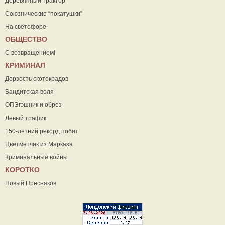
Деревянный трактор
Союзнические “покатушки”
На светофоре
ОБЩЕСТВО
С возвращением!
КРИМИНАЛ
Дерзость скотокрадов
Бандитская воля
ОПЭгэшник и обрез
Левый трафик
150-летний рекорд побит
Цветметчик из Марказа
Криминальные войны
КОРОТКО
Новый Пресняков