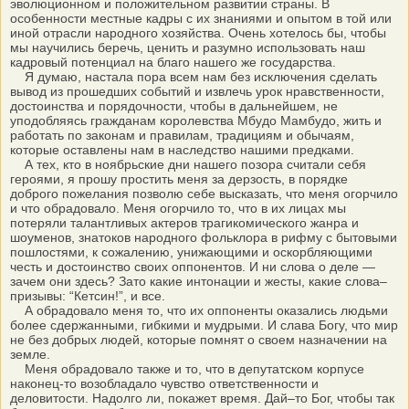
эволюционном и положительном развитии страны. В
особенности местные кадры с их знаниями и опытом в той или
иной отрасли народного хозяйства. Очень хотелось бы, чтобы
мы научились беречь, ценить и разумно использовать наш
кадровый потенциал на благо нашего же государства.
Я думаю, настала пора всем нам без исключения сделать
вывод из прошедших событий и извлечь урок нравственности,
достоинства и порядочности, чтобы в дальнейшем, не
уподобляясь гражданам королевства Мбудо Мамбудо, жить и
работать по законам и правилам, традициям и обычаям,
которые оставлены нам в наследство нашими предками.
А тех, кто в ноябрьские дни нашего позора считали себя
героями, я прошу простить меня за дерзость, в порядке
доброго пожелания позволю себе высказать, что меня огорчило
и что обрадовало. Меня огорчило то, что в их лицах мы
потеряли талантливых актеров трагикомического жанра и
шоуменов, знатоков народного фольклора в рифму с бытовыми
пошлостями, к сожалению, унижающими и оскорбляющими
честь и достоинство своих оппонентов. И ни слова о деле —
зачем они здесь? Зато какие интонации и жесты, какие слова–
призывы: “Кетсин!”, и все.
А обрадовало меня то, что их оппоненты оказались людьми
более сдержанными, гибкими и мудрыми. И слава Богу, что мир
не без добрых людей, которые помнят о своем назначении на
земле.
Меня обрадовало также и то, что в депутатском корпусе
наконец-то возобладало чувство ответственности и
деловитости. Надолго ли, покажет время. Дай–то Бог, чтобы так