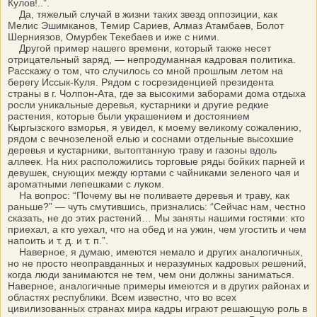
Кулов!..”.
Да, тяжелый случай в жизни таких звезд оппозиции, как
Мелис Эшимканов, Темир Сариев, Алмаз Атамбаев, Болот
Шерниязов, Омурбек Текебаев и иже с ними.
Другой пример нашего времени, который также несет
отрицательный заряд, — непродуманная кадровая политика.
Расскажу о том, что случилось со мной прошлым летом на
берегу Иссык-Куля. Рядом с госрезиденцией президента
страны в г. Чолпон-Ата, где за высокими заборами дома отдыха
росли уникальные деревья, кустарники и другие редкие
растения, которые были украшением и достоянием
Кыргызского взморья, я увидел, к моему великому сожалению,
рядом с вечнозеленой елью и соснами отдельные высохшие
деревья и кустарники, вытоптанную траву и газоны вдоль
аллеек. На них расположились торговые ряды бойких парней и
девушек, снующих между юртами с чайниками зеленого чая и
ароматными лепешками с луком.
На вопрос: “Почему вы не поливаете деревья и траву, как
раньше?” — чуть смутившись, признались: “Сейчас нам, честно
сказать, не до этих растений… Мы заняты нашими гостями: кто
приехал, а кто уехал, что на обед и на ужин, чем угостить и чем
напоить и т. д. и т. п.”.
Наверное, я думаю, имеются немало и других аналогичных,
но не просто неоправданных и неразумных кадровых решений,
когда люди занимаются не тем, чем они должны заниматься.
Наверное, аналогичные примеры имеются и в других районах и
областях республики. Всем известно, что во всех
цивилизованных странах мира кадры играют решающую роль в