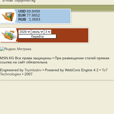
E-mail: city@msn.kg
USD
69.8499
EUR
77.8652
RUB
1.0683
MSN.KG Все права защищены • При размещении статей прямая
ссылка на сайт обязательна
Engineered by
Tsymbalov
• Powered by WebCore Engine 4.2 •
ToT
Technologies
• 2007