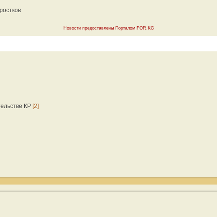
ростков
Новости предоставлены Порталом FOR.KG
тельстве КР
[2]