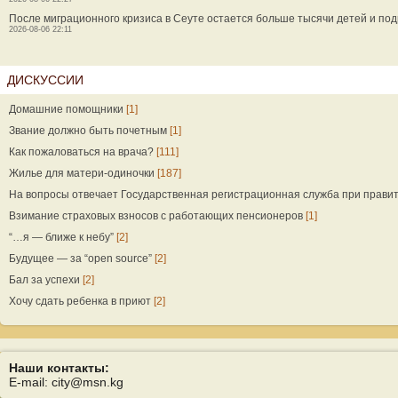
После миграционного кризиса в Сеуте остается больше тысячи детей и под
2026-08-06 22:11
ДИСКУССИИ
Домашние помощники
[1]
Звание должно быть почетным
[1]
Как пожаловаться на врача?
[111]
Жилье для матери-одиночки
[187]
На вопросы отвечает Государственная регистрационная служба при прави
Взимание страховых взносов с работающих пенсионеров
[1]
“…я — ближе к небу”
[2]
Будущее — за “open source”
[2]
Бал за успехи
[2]
Хочу сдать ребенка в приют
[2]
Наши контакты:
E-mail: city@msn.kg