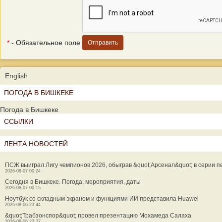
*
- Обязательное поле
English
ПОГОДА В БИШКЕКЕ
Погода в Бишкеке
ССЫЛКИ
ЛЕНТА НОВОСТЕЙ
ПСЖ выиграл Лигу чемпионов 2026, обыграв &quot;Арсенал&quot; в серии п
2026-08-07 00:24
Сегодня в Бишкеке. Погода, мероприятия, даты
2026-08-07 00:15
Ноутбук со складным экраном и функциями ИИ представила Huawei
2026-08-06 23:44
&quot;Трабзонспор&quot; провел презентацию Мохамеда Салаха
2026-08-06 22:27