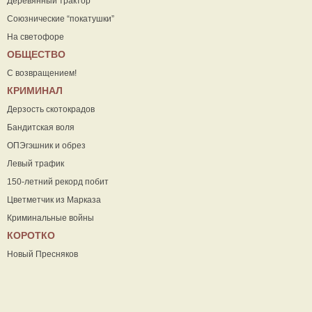
Деревянный трактор
Союзнические “покатушки”
На светофоре
ОБЩЕСТВО
С возвращением!
КРИМИНАЛ
Дерзость скотокрадов
Бандитская воля
ОПЭгэшник и обрез
Левый трафик
150-летний рекорд побит
Цветметчик из Марказа
Криминальные войны
КОРОТКО
Новый Пресняков