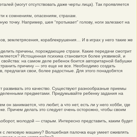
талей (могут отсутствовать даже черты лица). Так проявляется
сти к сомнениям, опасениям, страхам.
ю точку. Например, шея “протыкает” голову, ноги залезают на
в, землетрясения, кораблекрушения… И в играх у него такие же
ределить причины, порождающие страхи. Какие передачи смотрит
омляется? Истощенная психика становится более уязвимой, и
о свойства: на самом деле ребенок боится авторитарной бабушки
устранить причину — это еще не все. Необходимо создать
в, предлагая свои, более радостные. Для этого понадобятся
т развивать это качество. Существуют разнообразные приемы
пределенными предметами. Придумывайте ребенку задания на
н занимается, что любит, а что нет, есть ли у него хобби, где
еке. Причем делать это следует очень осторожно, чтобы своим
оборот, молодой — старым. Интересно представить, каким будет
ом с легковую машину? Волшебная палочка еще умеет оживлять