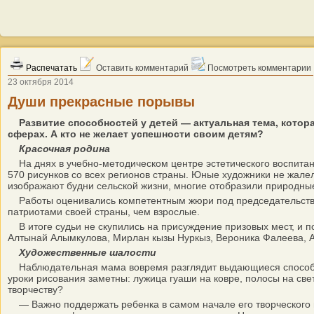
Распечатать
Оставить комментарий
Посмотреть комментарии
23 октября 2014
Души прекрасные порывы
Развитие способностей у детей — актуальная тема, котор
сферах. А кто не желает успешности своим детям?
Красочная родина
На днях в учебно-методическом центре эстетического воспитания
570 рисунков со всех регионов страны. Юные художники не жалели
изображают будни сельской жизни, многие отобразили природные
Работы оценивались компетентным жюри под председательством
патриотами своей страны, чем взрослые.
В итоге судьи не скупились на присуждение призовых мест, и по
Алтынай Алымкулова, Мирлан кызы Нуркыз, Вероника Фалеева, А
Художественные шалости
Наблюдательная мама вовремя разглядит выдающиеся способност
уроки рисования заметны: лужица гуаши на ковре, полосы на све
творчеству?
— Важно поддержать ребенка в самом начале его творческого пу