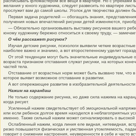
расписывать фломастером все вещи в квартире. Но с упреками в
желания у юного художника, следует развесить по квартире лист
прослужит вам до самой школы. Уголок для творчества должен бы
Первая задача родителей — обогащать знания, представления де
получения новых впечатлений рисунки детей изменяются, приоб
— Обязательно организовывать выставку рисунков вашего ребенк
юному художнику бережно относиться к своему труду, — замечае
О чём расскажет рисунок?
Изучая детские рисунки, психологи выявили четкие возрастные с
наиболее важно и значимо, а вот второстепенному уделит гораз
От этой тенденции могут быть значительные индивидуальные отк
возраста признаком отставания служат рисунки, на которых кон
частей тела.
Отставание от возрастных норм может быть вызвано тем, что в 
которое выявит возможное отставание в развитии.
А вот опережающее развитие в изобразительной деятельности мо
Нажим на карандаш
Не только содержание рисунка, но даже сила нажима на каранда
когда рисует.
Усиленный нажим свидетельствует об эмоциональной напряженно
или если ребенок долгое время находился в неблагоприятных усл
именно. Также сильный нажим может сигнализировать о высокой 
Ослабленный нажим, когда линия еле видная, нитевидная, встре
резко повышается физическая и умственная утомляемость, пада
говорит о снижении настроения, неуверенности в себе и часто вс