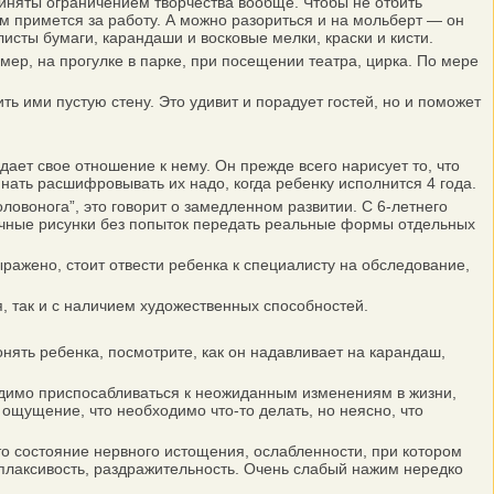
иняты ограничением творчества вообще. Чтобы не отбить
ем примется за работу. А можно разориться и на мольберт — он
исты бумаги, карандаши и восковые мелки, краски и кисти.
р, на прогулке в парке, при посещении театра, цирка. По мере
 ими пустую стену. Это удивит и порадует гостей, но и поможет
ает свое отношение к нему. Он прежде всего нарисует то, что
нать расшифровывать их надо, когда ребенку исполнится 4 года.
овонога”, это говорит о замедленном развитии. С 6-летнего
тичные рисунки без попыток передать реальные формы отдельных
ажено, стоит отвести ребенка к специалисту на обследование,
, так и с наличием художественных способностей.
нять ребенка, посмотрите, как он надавливает на карандаш,
одимо приспосабливаться к неожиданным изменениям в жизни,
ощущение, что необходимо что-то делать, но неясно, что
о состояние нервного истощения, ослабленности, при котором
плаксивость, раздражительность. Очень слабый нажим нередко