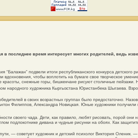
ая в последнее время интересует многих родителей, ведь изв
 “Балажан” подвели итоги республиканского конкурса детского рис
 вдохновения, чтобы воплотить на бумаге свое творческое умение 
 красоты, снежные горы, бишкекчане рисуют столичные пейзажи. 
 народного художника Кыргызстана Юристанбека Шыгаева. Взросл
бедителей в своих возрастных группах было предостаточно. Назов
нтон Филиппов, Александра Новицкая. Юные художники получили 
и своего чада. Дети, как правило, любят рисовать, порой они на
тлом подлокотнике дивана и чудные рисунки на обоях. Как защитит
ти, — советует художник и детский психолог Виктория Оленик. —