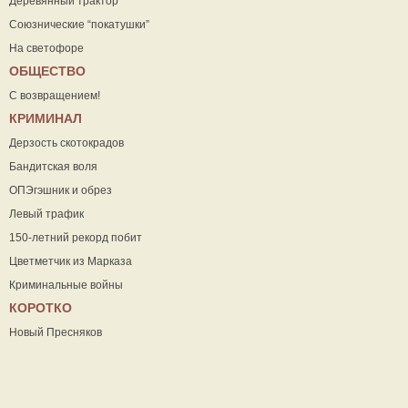
Деревянный трактор
Союзнические “покатушки”
На светофоре
ОБЩЕСТВО
С возвращением!
КРИМИНАЛ
Дерзость скотокрадов
Бандитская воля
ОПЭгэшник и обрез
Левый трафик
150-летний рекорд побит
Цветметчик из Марказа
Криминальные войны
КОРОТКО
Новый Пресняков