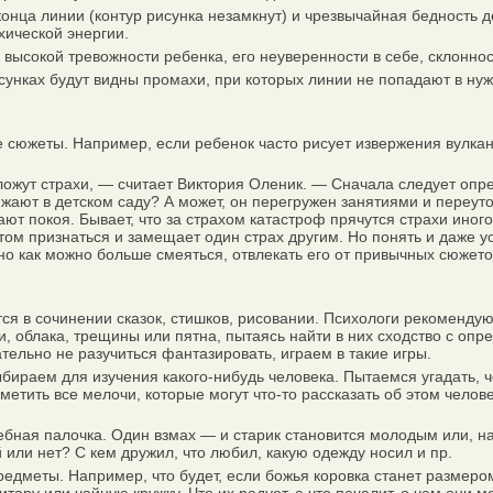
ца линии (контур рисунка незамкнут) и чрезвычайная бедность де
хической энергии.
высокой тревожности ребенка, его неуверенности в себе, склонно
нках будут видны промахи, при которых линии не попадают в нужну
сюжеты. Например, если ребенок часто рисует извержения вулкано
гложут страхи, — считает Виктория Оленик. — Сначала следует оп
ижают в детском саду? А может, он перегружен занятиями и переут
т покоя. Бывает, что за страхом катастроф прячутся страхи иног
 этом признаться и замещает один страх другим. Но понять и даже 
о как можно больше смеяться, отвлекать его от привычных сюжето
я в сочинении сказок, стишков, рисовании. Психологи рекомендую
, облака, трещины или пятна, пытаясь найти в них сходство с о
тельно не разучиться фантазировать, играем в такие игры.
аем для изучения какого-нибудь человека. Пытаемся угадать, чем о
метить все мелочи, которые могут что-то рассказать об этом челов
бная палочка. Один взмах — и старик становится молодым или, на
 или нет? С кем дружил, что любил, какую одежду носил и пр.
дметы. Например, что будет, если божья коровка станет размер