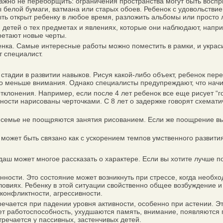
ажно не переборщить: ограничения пространства могут быть воспр
ы белой бумаги, ватмана или старых обоев. Ребенок с удовольстви
ть открыт ребенку в любое время, разложить альбомы или просто л
тей о тех предметах и явлениях, которые они наблюдают, наприме
ретают новые черты.
а. Самые интересные работы можно поместить в рамки, и украсить
т специалист.
тадии в развитии навыков. Рисуя какой-либо объект, ребенок перед
до меньше внимания. Однако специалисты предупреждают, что начи
лонения. Например, если после 4 лет ребенок все еще рисует “гол
ечности нарисованы черточками. С 8 лет о задержке говорят схема
семье не поощряются занятия рисованием. Если же поощрение выр
жет быть связано как с ускорением темпов умственного развития
ш может многое рассказать о характере. Если вы хотите лучше по
сти. Это состояние может возникнуть при стрессе, когда необх
овиях. Ребенку в этой ситуации свойственно общее возбуждение и 
конфликтности, агрессивности.
чается при падении уровня активности, особенно при астении. Эт
ет работоспособность, ухудшаются память, внимание, появляются 
тречается у пассивных, застенчивых детей.