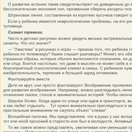
О развитии астении также свидетельствуют не доведенные до кон
бессознательная экономия сил, призванная сберечь ресурсы пси
Штриховая линия, составленная из коротких кусочков говорит о 
Если у ребенка имеются неврологические проблемы, на его рису
туловище.
Сигнал тревоги
Часто в детских рисунках можно увидеть весьма экстремальные 
сюжеты. Что это значит?
— “Ужастики” в рисунках и играх — признак того, что ребенка 
ребенок по телевизору? Какие слышит разговоры? Может, его об
страшные образы, которые обычно вытесняются сознанием, не даю
или отца. Боится настолько, что даже в мыслях не может себе в
благоприятный психологический климат в семье. С ребенком нужн
изобретательность, терпение и большой заряд оптимизма.
Фантазируйте вместе
Дети не врут, они просто фантазируют. Воображение проявляетс
для развития воображения. Например, можно разглядывать линии
сочинение сказок, стихов и занимательных историй. Чтобы оконча
Шерлок Холмс. Когда идем по улице или едем в транспорте, выбир
и как любит отдыхать… Тут нужно внимательно приглядеться и за
пристальным вниманием не смутить объект “слежки”.
Волшебная палочка. Мы представляем, что в руках у нас волше
тот или иной прохожий в старости или был в молодости. Активный
То же самое можно представлять, увеличивая или уменьшая пре