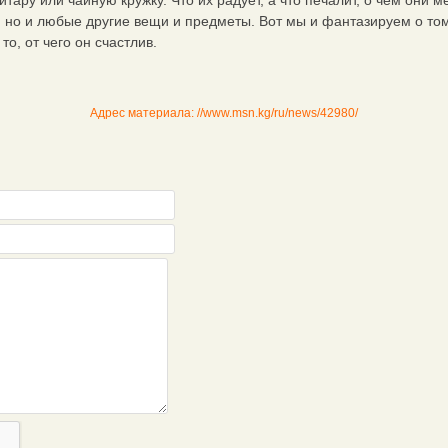
итару или чайную кружку. Что их радует, а что печалит, о чем они м
но и любые другие вещи и предметы. Вот мы и фантазируем о том, 
, от чего он счастлив.
Адрес материала: //www.msn.kg/ru/news/42980/