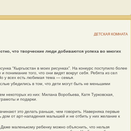
ДЕТСКАЯ КОМНАТА
естно, что творческие люди добиваются успеха во многих
унка “Кыргызстан в моих рисунках”. На конкурс поступило более
и понимание того, что они видят вокруг себя. Ребята из сел
Но у всех есть любимая тема — семья.
ые убедились в том, что дети могут быть не меньшими
ем некоторых из них: Милана Воробьева, Катя Турковская,
грамоты и подарки.
чинают это делать раньше, чем говорить. Наверняка первые
ь дом от арт-нападения малышей и не отбить у них желание к
 Даже маленькому ребенку можно объяснить, что нельзя