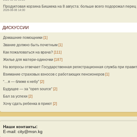
Продуктовая корзина Бишкека на 8 августа: больше всего подорожал перец
2026-08-08 14:00
ДИСКУССИИ
Домашние помощники
[1]
Звание должно быть почетным
[1]
Как пожаловаться на врача?
[111]
Жилье для матери-одиночки
[187]
На вопросы отвечает Государственная регистрационная служба при прави
Взимание страховых взносов с работающих пенсионеров
[1]
“…я — ближе к небу”
[2]
Будущее — за “open source”
[2]
Бал за успехи
[2]
Хочу сдать ребенка в приют
[2]
Наши контакты:
E-mail: city@msn.kg