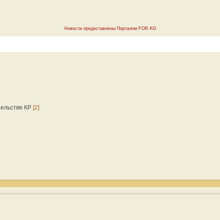
Новости предоставлены Порталом FOR.KG
тельстве КР
[2]