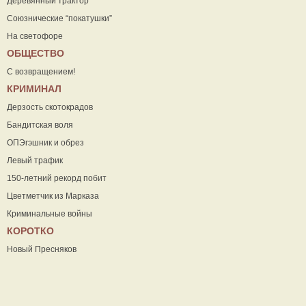
Деревянный трактор
Союзнические “покатушки”
На светофоре
ОБЩЕСТВО
С возвращением!
КРИМИНАЛ
Дерзость скотокрадов
Бандитская воля
ОПЭгэшник и обрез
Левый трафик
150-летний рекорд побит
Цветметчик из Марказа
Криминальные войны
КОРОТКО
Новый Пресняков