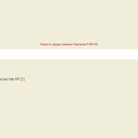
Новости предоставлены Порталом FOR.KG
тельстве КР
[2]