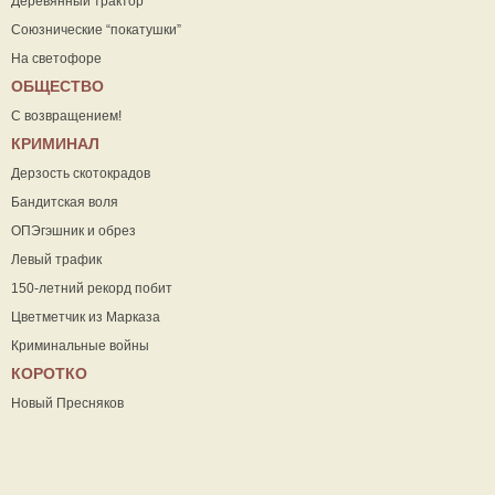
Деревянный трактор
Союзнические “покатушки”
На светофоре
ОБЩЕСТВО
С возвращением!
КРИМИНАЛ
Дерзость скотокрадов
Бандитская воля
ОПЭгэшник и обрез
Левый трафик
150-летний рекорд побит
Цветметчик из Марказа
Криминальные войны
КОРОТКО
Новый Пресняков