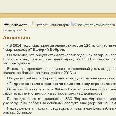
Распечатать
Оставить комментарий
Посмотреть комментарии
29 января 2015
Актуально
• В 2014 году Кыргызстан экспортировал 120 тысяч тонн 
“Кыргызкомур” Валерий Бобров.
Он пояснил, что общая стоимость произведённой товарной проду
При этом в текущий отопительный период на ТЭЦ Бишкека заплани
месторождения.
В связи с возросшим спросом на отечественный уголь его добыч
процентов больше по сравнению с 2013-м.
Общая потребность Кыргызстана в твёрдом топливе оцениваетс
• Гидростроители опровергли приостановку строительст
Отметим, 22 января в селе Дёбелу Нарынской области состоялс
строительства и ответили на вопросы местных активистов.
Председатель совета директоров ЗАО “Верхне-Нарынские гидроэл
уже запущены работы на основных сооружениях (деривационном 
Руководитель аппарата председателя правления Эмиль Алымкуло
опыт работников.