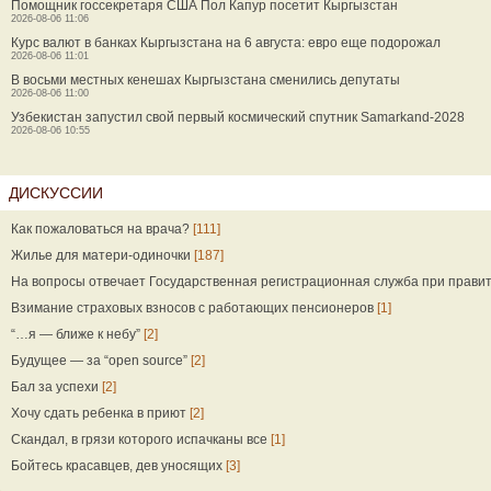
Помощник госсекретаря США Пол Капур посетит Кыргызстан
2026-08-06 11:06
Курс валют в банках Кыргызстана на 6 августа: евро еще подорожал
2026-08-06 11:01
В восьми местных кенешах Кыргызстана сменились депутаты
2026-08-06 11:00
Узбекистан запустил свой первый космический спутник Samarkand-2028
2026-08-06 10:55
ДИСКУССИИ
Как пожаловаться на врача?
[111]
Жилье для матери-одиночки
[187]
На вопросы отвечает Государственная регистрационная служба при прави
Взимание страховых взносов с работающих пенсионеров
[1]
“…я — ближе к небу”
[2]
Будущее — за “open source”
[2]
Бал за успехи
[2]
Хочу сдать ребенка в приют
[2]
Скандал, в грязи которого испачканы все
[1]
Бойтесь красавцев, дев уносящих
[3]