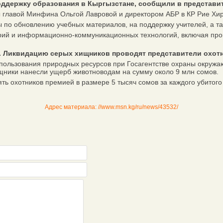
оддержку образования в Кыргызстане, сообщили в представит
главой Минфина Ольгой Лавровой и директором АБР в КР Рие Хир
по обновлению учебных материалов, на поддержку учителей, а та
й и информационно-коммуникационных технологий, включая прог
ов. Ликвидацию серых хищников проводят представители охот
льзования природных ресурсов при Госагентстве охраны окружаю
хищники нанесли ущерб животноводам на сумму около 9 млн сомов.
 охотников премией в размере 5 тысяч сомов за каждого убитого 
Адрес материала: //www.msn.kg/ru/news/43532/