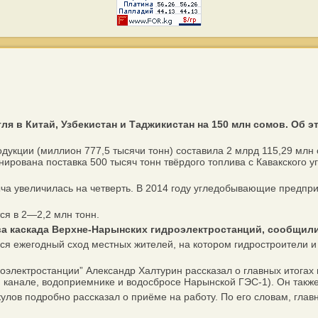
угля в Китай, Узбекистан и Таджикистан на 150 млн сомов. Об
кции (миллион 777,5 тысячи тонн) составила 2 млрд 115,29 млн 
рована поставка 500 тысяч тонн твёрдого топлива с Кавакского у
а увеличилась на четверть. В 2014 году угледобывающие предприят
я в 2—2,2 млн тонн.
ва каскада Верхне-Нарынских гидроэлектростанций, сообщили
я ежегодный сход местных жителей, на котором гидростроители и 
ектростанции” Александр Халтурин рассказал о главных итогах пр
канале, водоприемнике и водосбросе Нарынской ГЭС-1). Он также 
в подробно рассказал о приёме на работу. По его словам, глав