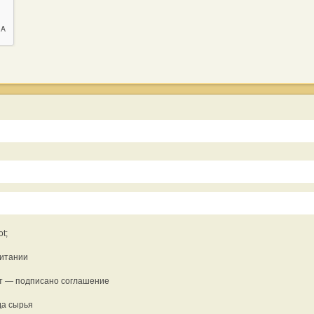
t;
ритании
Вт — подписано соглашение
да сырья