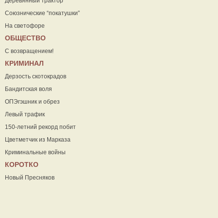
Деревянный трактор
Союзнические “покатушки”
На светофоре
ОБЩЕСТВО
С возвращением!
КРИМИНАЛ
Дерзость скотокрадов
Бандитская воля
ОПЭгэшник и обрез
Левый трафик
150-летний рекорд побит
Цветметчик из Марказа
Криминальные войны
КОРОТКО
Новый Пресняков