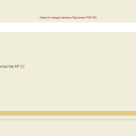
Новости предоставлены Порталом FOR.KG
тельстве КР
[2]