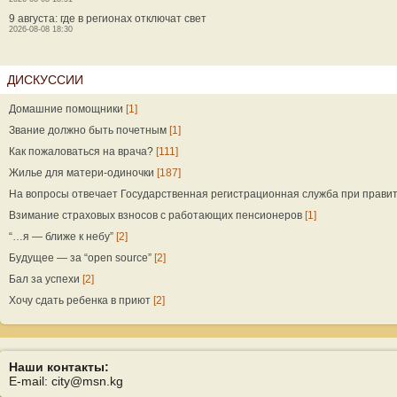
9 августа: где в регионах отключат свет
2026-08-08 18:30
ДИСКУССИИ
Домашние помощники
[1]
Звание должно быть почетным
[1]
Как пожаловаться на врача?
[111]
Жилье для матери-одиночки
[187]
На вопросы отвечает Государственная регистрационная служба при прави
Взимание страховых взносов с работающих пенсионеров
[1]
“…я — ближе к небу”
[2]
Будущее — за “open source”
[2]
Бал за успехи
[2]
Хочу сдать ребенка в приют
[2]
Наши контакты:
E-mail: city@msn.kg