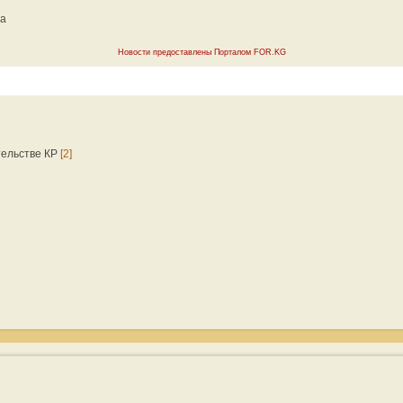
ха
Новости предоставлены Порталом FOR.KG
тельстве КР
[2]