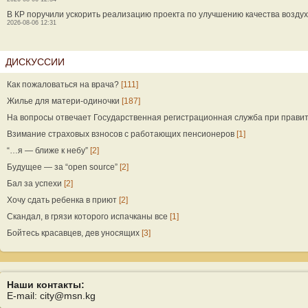
В КР поручили ускорить реализацию проекта по улучшению качества возду
2026-08-06 12:31
ДИСКУССИИ
Как пожаловаться на врача?
[111]
Жилье для матери-одиночки
[187]
На вопросы отвечает Государственная регистрационная служба при прави
Взимание страховых взносов с работающих пенсионеров
[1]
“…я — ближе к небу”
[2]
Будущее — за “open source”
[2]
Бал за успехи
[2]
Хочу сдать ребенка в приют
[2]
Скандал, в грязи которого испачканы все
[1]
Бойтесь красавцев, дев уносящих
[3]
Наши контакты:
E-mail: city@msn.kg