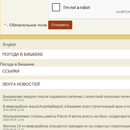
*
- Обязательное поле
English
ПОГОДА В БИШКЕКЕ
Погода в Бишкеке
ССЫЛКИ
ЛЕНТА НОВОСТЕЙ
Бишкекские хирурги спасли годовалого ребенка с гигантской опухолью пече
2026-08-06 13:01
В микрорайоне &quot;Асанбай&quot; в Бишкеке упал строительный кран и 
2026-08-06 12:39
Неуправляемая ступень ракеты Falcon 9 могла упасть на Луну, создав крат
2026-08-06 12:36
Жители 10-го микрорайона опасаются трагедии из-за открытых строительн
2026-08-06 12:34