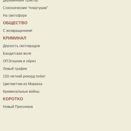
Деревянный трактор
Союзнические “покатушки”
На светофоре
ОБЩЕСТВО
С возвращением!
КРИМИНАЛ
Дерзость скотокрадов
Бандитская воля
ОПЭгэшник и обрез
Левый трафик
150-летний рекорд побит
Цветметчик из Марказа
Криминальные войны
КОРОТКО
Новый Пресняков