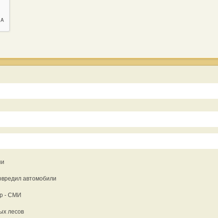
ни
повредил автомобили
ер - СМИ
ых лесов