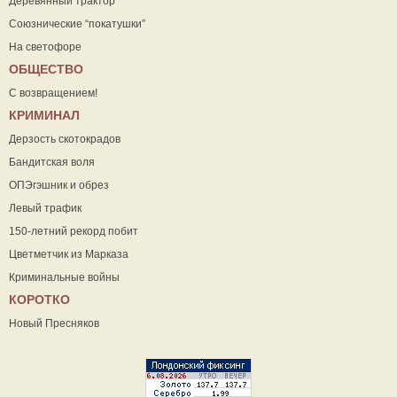
Деревянный трактор
Союзнические “покатушки”
На светофоре
ОБЩЕСТВО
С возвращением!
КРИМИНАЛ
Дерзость скотокрадов
Бандитская воля
ОПЭгэшник и обрез
Левый трафик
150-летний рекорд побит
Цветметчик из Марказа
Криминальные войны
КОРОТКО
Новый Пресняков