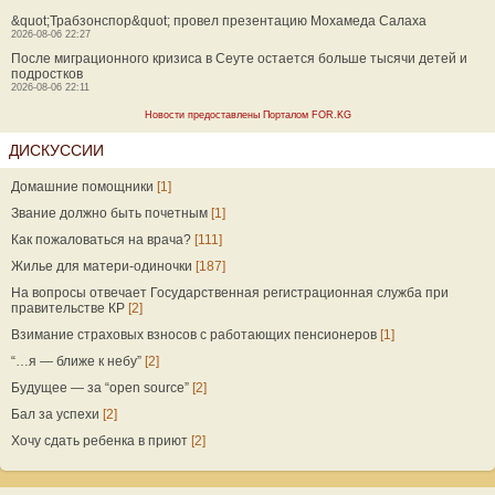
&quot;Трабзонспор&quot; провел презентацию Мохамеда Салаха
2026-08-06 22:27
После миграционного кризиса в Сеуте остается больше тысячи детей и
подростков
2026-08-06 22:11
Новости предоставлены Порталом FOR.KG
ДИСКУССИИ
Домашние помощники
[1]
Звание должно быть почетным
[1]
Как пожаловаться на врача?
[111]
Жилье для матери-одиночки
[187]
На вопросы отвечает Государственная регистрационная служба при
правительстве КР
[2]
Взимание страховых взносов с работающих пенсионеров
[1]
“…я — ближе к небу”
[2]
Будущее — за “open source”
[2]
Бал за успехи
[2]
Хочу сдать ребенка в приют
[2]