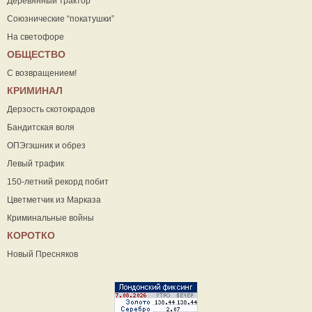
Деревянный трактор
Союзнические “покатушки”
На светофоре
ОБЩЕСТВО
С возвращением!
КРИМИНАЛ
Дерзость скотокрадов
Бандитская воля
ОПЭгэшник и обрез
Левый трафик
150-летний рекорд побит
Цветметчик из Марказа
Криминальные войны
КОРОТКО
Новый Пресняков