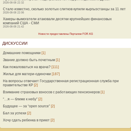
2026-08-08 22:32
Стало известно, сколько золотых слитков купили кыргызстанцы за 11 лет
2026-08-08 22:06
Хакеры-вымогатели атаковали десятки крупнейших финансовых
компаний США - СМИ
2026-08-08 21:42
Новости предоставлены Порталом FOR.KG
ДИСКУССИИ
Домашние помощники
[1]
Звание должно быть почетным
[1]
Как пожаловаться на врача?
[111]
Жилье для матери-одиночки
[187]
На вопросы отвечает Государственная регистрационная служба при
правительстве КР
[2]
Взимание страховых взносов с работающих пенсионеров
[1]
“…я — ближе к небу”
[2]
Будущее — за “open source”
[2]
Бал за успехи
[2]
Хочу сдать ребенка в приют
[2]