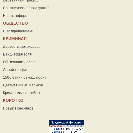
Деревянный трактор
Союзнические “покатушки”
На светофоре
ОБЩЕСТВО
С возвращением!
КРИМИНАЛ
Дерзость скотокрадов
Бандитская воля
ОПЭгэшник и обрез
Левый трафик
150-летний рекорд побит
Цветметчик из Марказа
Криминальные войны
КОРОТКО
Новый Пресняков