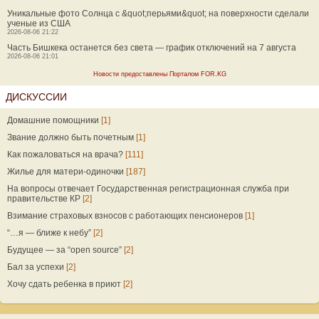
Уникальные фото Солнца с &quot;перьями&quot; на поверхности сделали
ученые из США
2026-08-06 21:22
Часть Бишкека останется без света — график отключений на 7 августа
2026-08-06 21:01
Новости предоставлены Порталом FOR.KG
ДИСКУССИИ
Домашние помощники
[1]
Звание должно быть почетным
[1]
Как пожаловаться на врача?
[111]
Жилье для матери-одиночки
[187]
На вопросы отвечает Государственная регистрационная служба при
правительстве КР
[2]
Взимание страховых взносов с работающих пенсионеров
[1]
“…я — ближе к небу”
[2]
Будущее — за “open source”
[2]
Бал за успехи
[2]
Хочу сдать ребенка в приют
[2]