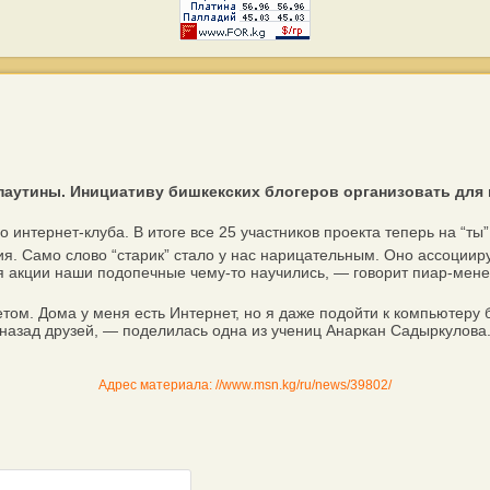
аутины. Инициативу бишкекских блогеров организовать для
нтернет-клуба. В итоге все 25 участников проекта теперь на “ты
 Само слово “старик” стало у нас нарицательным. Оно ассоцииру
я акции наши подопечные чему-то научились, — говорит пиар-мене
 Дома у меня есть Интернет, но я даже подойти к компьютеру бою
т назад друзей, — поделилась одна из учениц Анаркан Садыркулова
Адрес материала: //www.msn.kg/ru/news/39802/