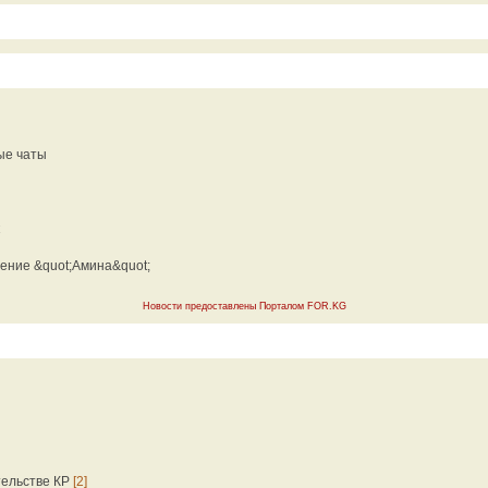
ые чаты
ение &quot;Амина&quot;
Новости предоставлены Порталом FOR.KG
тельстве КР
[2]