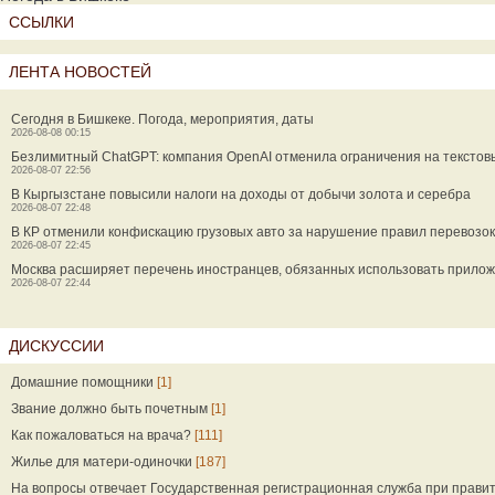
ССЫЛКИ
ЛЕНТА НОВОСТЕЙ
Сегодня в Бишкеке. Погода, мероприятия, даты
2026-08-08 00:15
Безлимитный ChatGPT: компания OpenAI отменила ограничения на текстов
2026-08-07 22:56
В Кыргызстане повысили налоги на доходы от добычи золота и серебра
2026-08-07 22:48
В КР отменили конфискацию грузовых авто за нарушение правил перевозок
2026-08-07 22:45
Москва расширяет перечень иностранцев, обязанных использовать прилож
2026-08-07 22:44
ДИСКУССИИ
Домашние помощники
[1]
Звание должно быть почетным
[1]
Как пожаловаться на врача?
[111]
Жилье для матери-одиночки
[187]
На вопросы отвечает Государственная регистрационная служба при прави