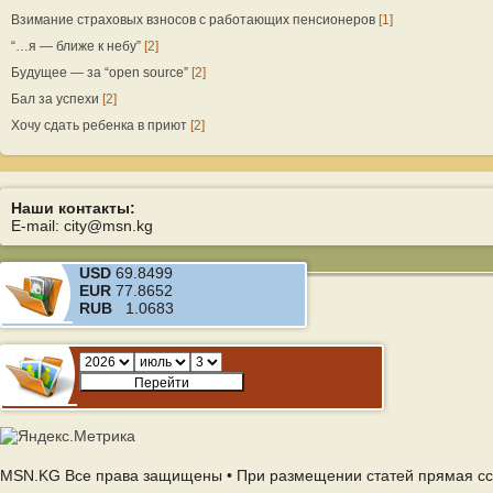
Взимание страховых взносов с работающих пенсионеров
[1]
“…я — ближе к небу”
[2]
Будущее — за “open source”
[2]
Бал за успехи
[2]
Хочу сдать ребенка в приют
[2]
Наши контакты:
E-mail: city@msn.kg
USD
69.8499
EUR
77.8652
RUB
1.0683
MSN.KG Все права защищены • При размещении статей прямая сс