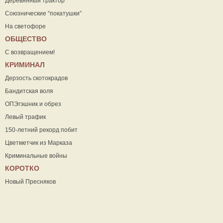
Деревянный трактор
Союзнические “покатушки”
На светофоре
ОБЩЕСТВО
С возвращением!
КРИМИНАЛ
Дерзость скотокрадов
Бандитская воля
ОПЭгэшник и обрез
Левый трафик
150-летний рекорд побит
Цветметчик из Марказа
Криминальные войны
КОРОТКО
Новый Пресняков