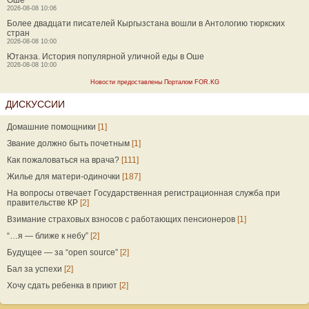
Оше
2026-08-08 10:06
Более двадцати писателей Кыргызстана вошли в Антологию тюркских
стран
2026-08-08 10:00
Ютанза. История популярной уличной еды в Оше
2026-08-08 10:00
Новости предоставлены Порталом FOR.KG
ДИСКУССИИ
Домашние помощники
[1]
Звание должно быть почетным
[1]
Как пожаловаться на врача?
[111]
Жилье для матери-одиночки
[187]
На вопросы отвечает Государственная регистрационная служба при
правительстве КР
[2]
Взимание страховых взносов с работающих пенсионеров
[1]
“…я — ближе к небу”
[2]
Будущее — за “open source”
[2]
Бал за успехи
[2]
Хочу сдать ребенка в приют
[2]