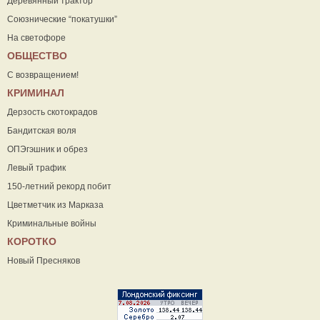
Деревянный трактор
Союзнические “покатушки”
На светофоре
ОБЩЕСТВО
С возвращением!
КРИМИНАЛ
Дерзость скотокрадов
Бандитская воля
ОПЭгэшник и обрез
Левый трафик
150-летний рекорд побит
Цветметчик из Марказа
Криминальные войны
КОРОТКО
Новый Пресняков