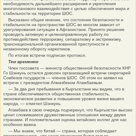
необходимость дальнейшего расширения и укрепления
многопланового взаимодействия с целью обеспечения мира и
стабильности на территории ШОС.
Высказано общее мнение, что состояние безопасности и
стабильности на пространстве ШОС во многом зависит от
урегулирования ситуации в Афганистане. Принято решение
проводить активную и целенаправленную работу по
противодействию терроризму, сепаратизму и экстремизму,
транснациональной организованной преступности и
незаконному обороту наркотиков.
По итогам встречи подписан протокол.
Тем временем
Член госсовета — министр общественной безопасности КНР
Го Шэнкунь остался доволен организацией встречи секретарей
Совбезов государств — членов ШОС. Об этом он заявил на
встрече с президентом Алмазбеком Атамбаевым.
— За два дня пребывания в Кыргызстане мы видим, что в
стране обеспечивается общественная стабильность,
экономическое развитие и повышение уровня жизни вашего
народа, — отметил Шэнкунь.
Атамбаев в свою очередь подчеркнул, что Кыргызстан высоко
ценит сложившиеся дружественные отношения между двумя
странами. И положительная оценка китайских коллег для нас
особенно важна.
— Мы знаем, что Китай — страна, которая соблюдает
преемственность, что наши отношения будут только