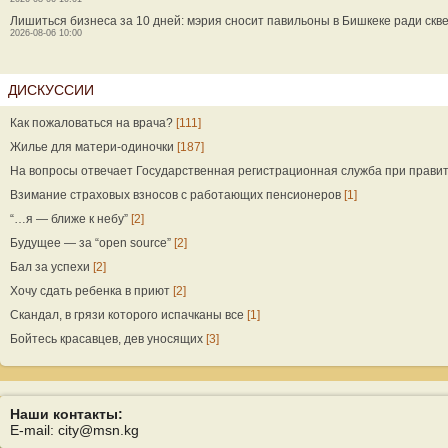
Лишиться бизнеса за 10 дней: мэрия сносит павильоны в Бишкеке ради скв
2026-08-06 10:00
ДИСКУССИИ
Как пожаловаться на врача?
[111]
Жилье для матери-одиночки
[187]
На вопросы отвечает Государственная регистрационная служба при прави
Взимание страховых взносов с работающих пенсионеров
[1]
“…я — ближе к небу”
[2]
Будущее — за “open source”
[2]
Бал за успехи
[2]
Хочу сдать ребенка в приют
[2]
Скандал, в грязи которого испачканы все
[1]
Бойтесь красавцев, дев уносящих
[3]
Наши контакты:
E-mail: city@msn.kg