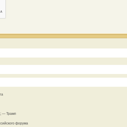
та
t; — Трамп
ссийского форума