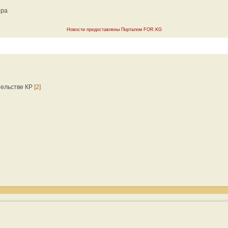
ера
Новости предоставлены Порталом FOR.KG
тельстве КР
[2]