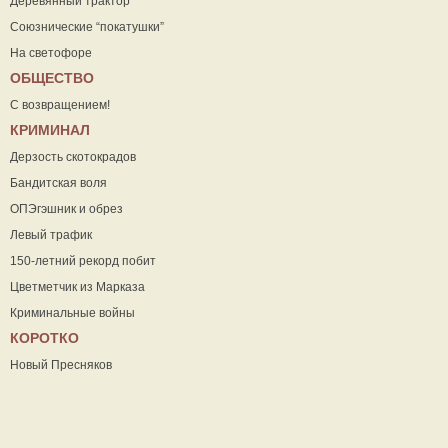
Деревянный трактор
Союзнические “покатушки”
На светофоре
ОБЩЕСТВО
С возвращением!
КРИМИНАЛ
Дерзость скотокрадов
Бандитская воля
ОПЭгэшник и обрез
Левый трафик
150-летний рекорд побит
Цветметчик из Марказа
Криминальные войны
КОРОТКО
Новый Пресняков