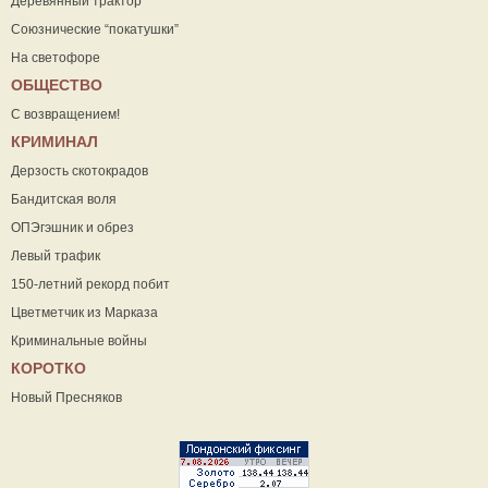
Деревянный трактор
Союзнические “покатушки”
На светофоре
ОБЩЕСТВО
С возвращением!
КРИМИНАЛ
Дерзость скотокрадов
Бандитская воля
ОПЭгэшник и обрез
Левый трафик
150-летний рекорд побит
Цветметчик из Марказа
Криминальные войны
КОРОТКО
Новый Пресняков