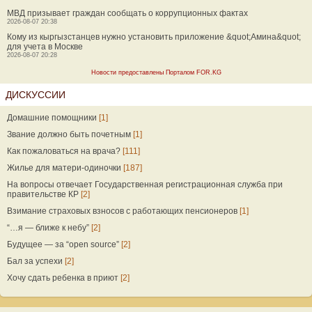
МВД призывает граждан сообщать о коррупционных фактах
2026-08-07 20:38
Кому из кыргызстанцев нужно установить приложение &quot;Амина&quot;
для учета в Москве
2026-08-07 20:28
Новости предоставлены Порталом FOR.KG
ДИСКУССИИ
Домашние помощники
[1]
Звание должно быть почетным
[1]
Как пожаловаться на врача?
[111]
Жилье для матери-одиночки
[187]
На вопросы отвечает Государственная регистрационная служба при
правительстве КР
[2]
Взимание страховых взносов с работающих пенсионеров
[1]
“…я — ближе к небу”
[2]
Будущее — за “open source”
[2]
Бал за успехи
[2]
Хочу сдать ребенка в приют
[2]