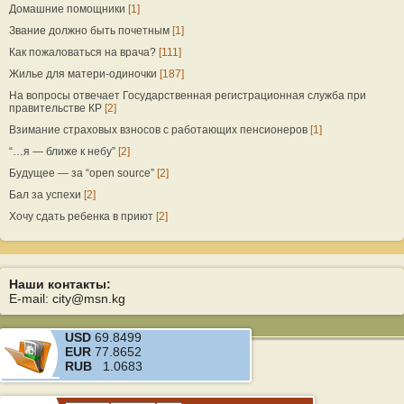
Домашние помощники
[1]
Звание должно быть почетным
[1]
Как пожаловаться на врача?
[111]
Жилье для матери-одиночки
[187]
На вопросы отвечает Государственная регистрационная служба при
правительстве КР
[2]
Взимание страховых взносов с работающих пенсионеров
[1]
“…я — ближе к небу”
[2]
Будущее — за “open source”
[2]
Бал за успехи
[2]
Хочу сдать ребенка в приют
[2]
Наши контакты:
E-mail: city@msn.kg
USD
69.8499
EUR
77.8652
RUB
1.0683