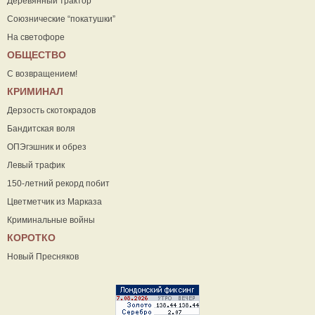
Деревянный трактор
Союзнические “покатушки”
На светофоре
ОБЩЕСТВО
С возвращением!
КРИМИНАЛ
Дерзость скотокрадов
Бандитская воля
ОПЭгэшник и обрез
Левый трафик
150-летний рекорд побит
Цветметчик из Марказа
Криминальные войны
КОРОТКО
Новый Пресняков