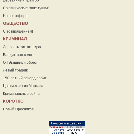
Деревянный трактор
Союзнические “покатушки”
На светофоре
ОБЩЕСТВО
С возвращением!
КРИМИНАЛ
Дерзость скотокрадов
Бандитская воля
ОПЭгэшник и обрез
Левый трафик
150-летний рекорд побит
Цветметчик из Марказа
Криминальные войны
КОРОТКО
Новый Пресняков