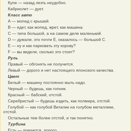
Купе — назад лезть неудобно.
Кабриолет — дует.
Класс авто
А — мопед с крышей.
В — едет, как мопед, жрет, как машина.
С — типа большой, а на самом деле маленький.
D — думали, это почти Е, оказалось — большой С.
E — ну и как парковать эту корову?
F — вы видели, сколько это стоит?
Руль
Правый — обгонять не получится.
Левый — дорого и нет настоящего японского качества.
Цвет
Белый — машину постоянно мыть надо.
Черный — будешь, как гопник.
Красный — бабский, отстой.
Серебристый — будешь ездить, как полмира, отстой.
Голубой — как голубой Виталик на голубом металлике,
отстой.
Остальные тем более отстой, и так понятно.
Турбина
Есть — ломается, дорого.