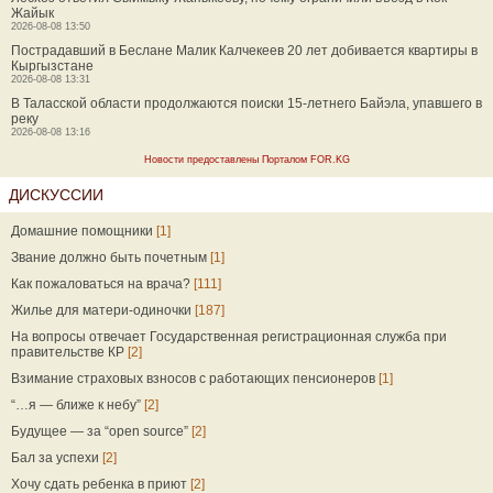
Жайык
2026-08-08 13:50
Пострадавший в Беслане Малик Калчекеев 20 лет добивается квартиры в
Кыргызстане
2026-08-08 13:31
В Таласской области продолжаются поиски 15-летнего Байэла, упавшего в
реку
2026-08-08 13:16
Новости предоставлены Порталом FOR.KG
ДИСКУССИИ
Домашние помощники
[1]
Звание должно быть почетным
[1]
Как пожаловаться на врача?
[111]
Жилье для матери-одиночки
[187]
На вопросы отвечает Государственная регистрационная служба при
правительстве КР
[2]
Взимание страховых взносов с работающих пенсионеров
[1]
“…я — ближе к небу”
[2]
Будущее — за “open source”
[2]
Бал за успехи
[2]
Хочу сдать ребенка в приют
[2]