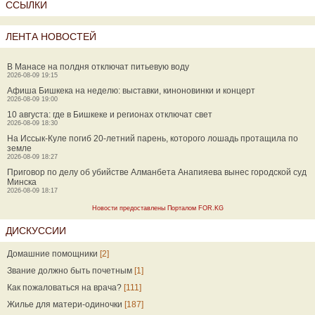
ССЫЛКИ
ЛЕНТА НОВОСТЕЙ
В Манасе на полдня отключат питьевую воду
2026-08-09 19:15
Афиша Бишкека на неделю: выставки, киноновинки и концерт
2026-08-09 19:00
10 августа: где в Бишкеке и регионах отключат свет
2026-08-09 18:30
На Иссык-Куле погиб 20-летний парень, которого лошадь протащила по
земле
2026-08-09 18:27
Приговор по делу об убийстве Алманбета Анапияева вынес городской суд
Минска
2026-08-09 18:17
Новости предоставлены Порталом FOR.KG
ДИСКУССИИ
Домашние помощники
[2]
Звание должно быть почетным
[1]
Как пожаловаться на врача?
[111]
Жилье для матери-одиночки
[187]