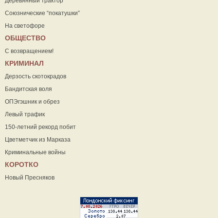
Деревянный трактор
Союзнические “покатушки”
На светофоре
ОБЩЕСТВО
С возвращением!
КРИМИНАЛ
Дерзость скотокрадов
Бандитская воля
ОПЭгэшник и обрез
Левый трафик
150-летний рекорд побит
Цветметчик из Марказа
Криминальные войны
КОРОТКО
Новый Пресняков