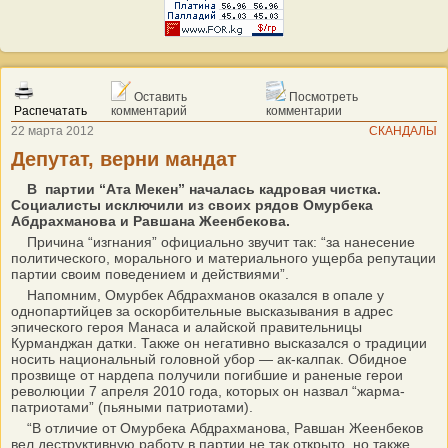
Оставить
Посмотреть
Распечатать
комментарий
комментарии
22 марта 2012
СКАНДАЛЫ
Депутат, верни мандат
В партии “Ата Мекен” началась кадровая чистка.
Социалисты исключили из своих рядов Омурбека
Абдрахманова и Равшана Жеенбекова.
Причина “изгнания” официально звучит так: “за нанесение
политического, морального и материального ущерба репутации
партии своим поведением и действиями”.
Напомним, Омурбек Абдрахманов оказался в опале у
однопартийцев за оскорбительные высказывания в адрес
эпического героя Манаса и алайской правительницы
Курманджан датки. Также он негативно высказался о традиции
носить национальный головной убор — ак-калпак. Обидное
прозвище от нардепа получили погибшие и раненые герои
революции 7 апреля 2010 года, которых он назвал “жарма-
патриотами” (пьяными патриотами).
“В отличие от Омурбека Абдрахманова, Равшан Жеенбеков
вел деструктивную работу в партии не так открыто, но также