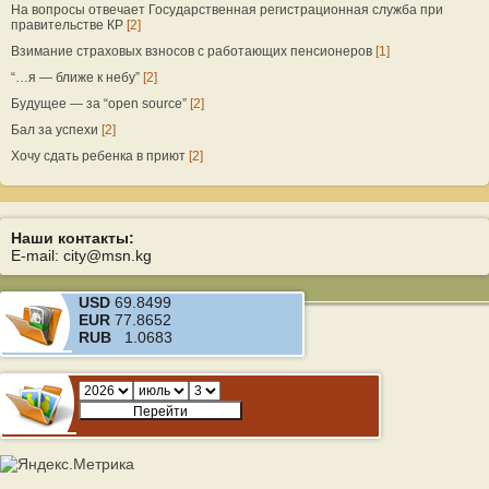
На вопросы отвечает Государственная регистрационная служба при
правительстве КР
[2]
Взимание страховых взносов с работающих пенсионеров
[1]
“…я — ближе к небу”
[2]
Будущее — за “open source”
[2]
Бал за успехи
[2]
Хочу сдать ребенка в приют
[2]
Наши контакты:
E-mail: city@msn.kg
USD
69.8499
EUR
77.8652
RUB
1.0683