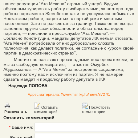
нанес репутации “Ата Мекена” огромный ущерб. Будучи
обязанным курировать работу с избирателями, за полтора года
работы парламента Жеенбеков так и не удосужился побывать в
Ноокатском районе, встретиться с партийцами и местным
населением. Зато не раз слетал за границу. Также он не всегда
выполнял другие свои обязанности и обязательства перед
партией, — пояснили в пресс-службе “Ата Мекена”. —
Согласно Конституции, мандаты депутатов ЖК нельзя отозвать.
“Ата Мекен” потребовала от них добровольно сложить
полномочия, как делают политики, не согласные с курсом своей
партии в демократических странах”.
— Многие нас называют прозападными последователями, но
мы за свободную демократию, — отметил Омурбек
Абдрахманов. — А “Ата Мекен” за построение социализма,
именно поэтому нас и исключили из партии. Я не намерен
сдавать мандат и продолжу работу депутата в ЖК.
Надежда ПОПОВА.
Адрес материала: //www.msn.kg/ru/news/37270/
Оставить
Посмотреть
Распечатать
комментарий
комментарии
Оставить комментарий
*
Ваше имя:
Ваш e-mail: