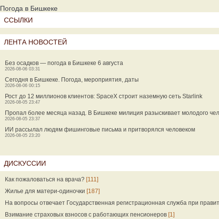
Погода в Бишкеке
ССЫЛКИ
ЛЕНТА НОВОСТЕЙ
Без осадков — погода в Бишкеке 6 августа
2026-08-06 03:31
Сегодня в Бишкеке. Погода, мероприятия, даты
2026-08-06 00:15
Рост до 12 миллионов клиентов: SpaceX строит наземную сеть Starlink
2026-08-05 23:47
Пропал более месяца назад. В Бишкеке милиция разыскивает молодого че
2026-08-05 23:37
ИИ рассылал людям фишинговые письма и притворялся человеком
2026-08-05 23:20
ДИСКУССИИ
Как пожаловаться на врача?
[111]
Жилье для матери-одиночки
[187]
На вопросы отвечает Государственная регистрационная служба при прави
Взимание страховых взносов с работающих пенсионеров
[1]