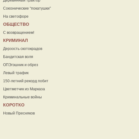
Деревянный трактор
Союзнические “покатушки”
На светофоре
ОБЩЕСТВО
С возвращением!
КРИМИНАЛ
Дерзость скотокрадов
Бандитская воля
ОПЭгэшник и обрез
Левый трафик
150-летний рекорд побит
Цветметчик из Марказа
Криминальные войны
КОРОТКО
Новый Пресняков