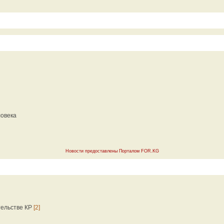
ловека
Новости предоставлены Порталом FOR.KG
тельстве КР
[2]