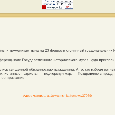
 и труженикам тыла на 23 февраля столичный градоначальник Иса
ренц-зале Государственного исторического музея, куда пригласи
ись священной обязанностью гражданина. А те, кто избрал ратны
ди, истинные патриоты, — подчеркнул мэр. — Поздравляю с празд
нное призвание.
Адрес материала: //www.msn.kg/ru/news/37069/