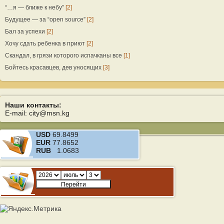
“…я — ближе к небу”
[2]
Будущее — за “open source”
[2]
Бал за успехи
[2]
Хочу сдать ребенка в приют
[2]
Скандал, в грязи которого испачканы все
[1]
Бойтесь красавцев, дев уносящих
[3]
Наши контакты:
E-mail: city@msn.kg
USD
69.8499
EUR
77.8652
RUB
1.0683