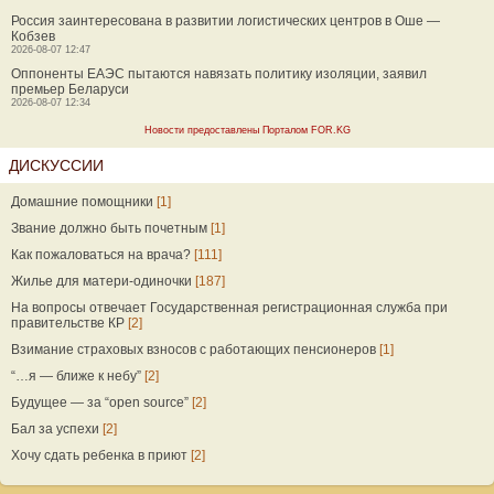
Россия заинтересована в развитии логистических центров в Оше —
Кобзев
2026-08-07 12:47
Оппоненты ЕАЭС пытаются навязать политику изоляции, заявил
премьер Беларуси
2026-08-07 12:34
Новости предоставлены Порталом FOR.KG
ДИСКУССИИ
Домашние помощники
[1]
Звание должно быть почетным
[1]
Как пожаловаться на врача?
[111]
Жилье для матери-одиночки
[187]
На вопросы отвечает Государственная регистрационная служба при
правительстве КР
[2]
Взимание страховых взносов с работающих пенсионеров
[1]
“…я — ближе к небу”
[2]
Будущее — за “open source”
[2]
Бал за успехи
[2]
Хочу сдать ребенка в приют
[2]