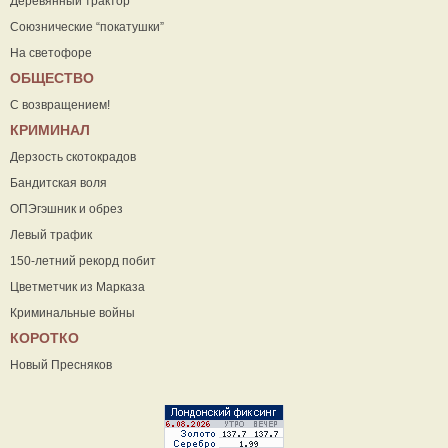
Деревянный трактор
Союзнические “покатушки”
На светофоре
ОБЩЕСТВО
С возвращением!
КРИМИНАЛ
Дерзость скотокрадов
Бандитская воля
ОПЭгэшник и обрез
Левый трафик
150-летний рекорд побит
Цветметчик из Марказа
Криминальные войны
КОРОТКО
Новый Пресняков