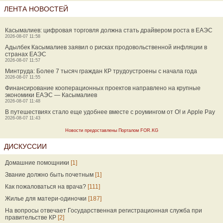
ЛЕНТА НОВОСТЕЙ
Касымалиев: цифровая торговля должна стать драйвером роста в ЕАЭС
2026-08-07 11:58
Адылбек Касымалиев заявил о рисках продовольственной инфляции в
странах ЕАЭС
2026-08-07 11:57
Минтруда: Более 7 тысяч граждан КР трудоустроены с начала года
2026-08-07 11:55
Финансирование кооперационных проектов направлено на крупные
экономики ЕАЭС — Касымалиев
2026-08-07 11:48
В путешествиях стало еще удобнее вместе с роумингом от О! и Apple Pay
2026-08-07 11:43
Новости предоставлены Порталом FOR.KG
ДИСКУССИИ
Домашние помощники
[1]
Звание должно быть почетным
[1]
Как пожаловаться на врача?
[111]
Жилье для матери-одиночки
[187]
На вопросы отвечает Государственная регистрационная служба при
правительстве КР
[2]