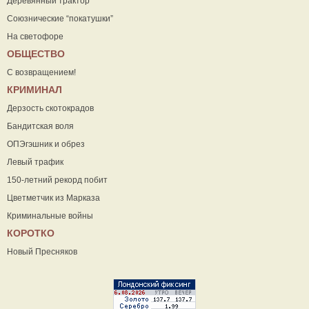
Деревянный трактор
Союзнические “покатушки”
На светофоре
ОБЩЕСТВО
С возвращением!
КРИМИНАЛ
Дерзость скотокрадов
Бандитская воля
ОПЭгэшник и обрез
Левый трафик
150-летний рекорд побит
Цветметчик из Марказа
Криминальные войны
КОРОТКО
Новый Пресняков