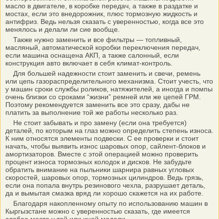
масло в двигателе, в коробке передач, а также в раздатке и
мостах, если это внедорожник, плюс тормозную жидкость и
антифриз. Ведь нельзя сказать с уверенностью, когда все это
менялось и делали ли сие вообще.
Также нужно заменить и все фильтры — топливный,
масляный, автоматической коробки переключения передач,
если машина оснащена АКП, а также салонный, если
конструкция авто включает в себя климат-контроль.
Для большей надежности стоит заменить и свечи, ремень
или цепь газораспределительного механизма. Стоит учесть, что
у машин сроки службы роликов, натяжителей, а иногда и помпы
очень близки со сроками “жизни” ремней или же цепей ГРМ.
Поэтому рекомендуется заменить все это сразу, дабы не
платить за выполнение той же работы несколько раз.
Не стоит забывать и про замену (если она требуется)
деталей, по которым на глаз можно определить степень износа.
К ним относятся элементы подвески. С ее проверки и стоит
начать, чтобы выявить износ шаровых опор, сайлент-блоков и
амортизаторов. Вместе с этой операцией можно проверить
процент износа тормозных колодок и дисков. Не забудьте
обратить внимание на пыльники шарнира равных угловых
скоростей, шаровых опор, тормозных цилиндров. Ведь грязь,
если она попала внутрь резинового чехла, разрушает деталь,
да и вымытая смазка вряд ли хорошо скажется на их работе.
Благодаря накопленному опыту по использованию машин в
Кыргызстане можно с уверенностью сказать, где имеется