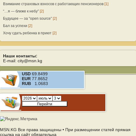
Взимание страховых взносов с работающих пенсионеров
[1]
“…я — ближе к небу”
[2]
Будущее — за “open source”
[2]
Бал за успехи
[2]
Хочу сдать ребенка в приют
[2]
Наши контакты:
E-mail: city@msn.kg
USD
69.8499
EUR
77.8652
RUB
1.0683
MSN.KG Все права защищены • При размещении статей прямая
ссылка на сайт обязательна