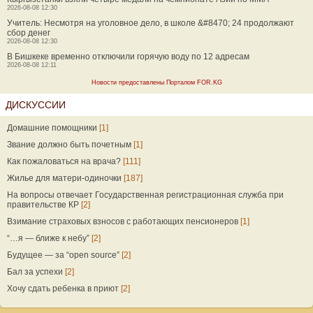
2026-08-08 12:30
Учитель: Несмотря на уголовное дело, в школе &#8470; 24 продолжают
сбор денег
2026-08-08 12:30
В Бишкеке временно отключили горячую воду по 12 адресам
2026-08-08 12:11
Новости предоставлены Порталом FOR.KG
ДИСКУССИИ
Домашние помощники
[1]
Звание должно быть почетным
[1]
Как пожаловаться на врача?
[111]
Жилье для матери-одиночки
[187]
На вопросы отвечает Государственная регистрационная служба при
правительстве КР
[2]
Взимание страховых взносов с работающих пенсионеров
[1]
“…я — ближе к небу”
[2]
Будущее — за “open source”
[2]
Бал за успехи
[2]
Хочу сдать ребенка в приют
[2]