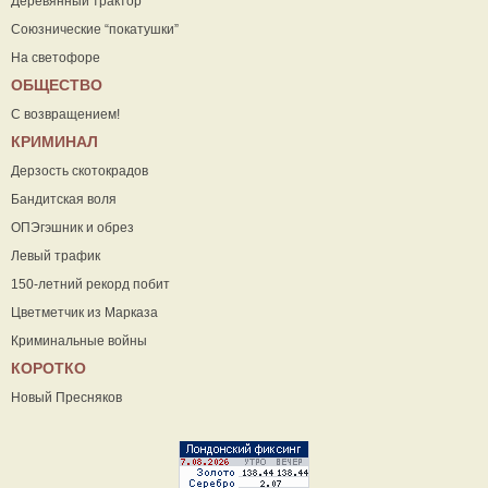
Деревянный трактор
Союзнические “покатушки”
На светофоре
ОБЩЕСТВО
С возвращением!
КРИМИНАЛ
Дерзость скотокрадов
Бандитская воля
ОПЭгэшник и обрез
Левый трафик
150-летний рекорд побит
Цветметчик из Марказа
Криминальные войны
КОРОТКО
Новый Пресняков