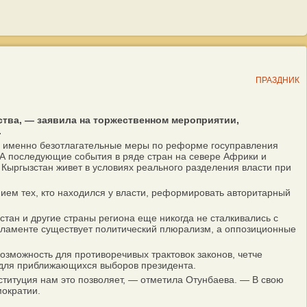
ПРАЗДНИК
тва, — заявила на торжественном мероприятии,
.
но именно безотлагательные меры по реформе госуправления
 А последующие события в ряде стран на севере Африки и
 Кыргызстан живет в условиях реального разделения власти при
ем тех, кто находился у власти, реформировать авторитарный
н и другие страны региона еще никогда не сталкивались с
арламенте существует политический плюрализм, а оппозиционные
озможность для противоречивых трактовок законов, четче
у для приближающихся выборов президента.
титуция нам это позволяет, — отметила Отунбаева. — В свою
мократии.