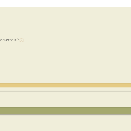
тельстве КР
[2]