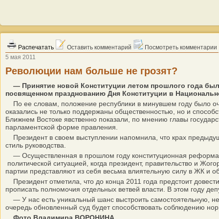
Распечатать
Оставить комментарий
Посмотреть комментарии
5 мая 2011
Революции нам больше не грозят?
— Принятие новой Конституции летом прошлого года был
посвященном празднованию Дня Конституции в Националь
По ее словам, положение республики в минувшем году было о
оказались не только поддержаны общественностью, но и способс
Ближнем Востоке явственно показали, по мнению главы государст
парламентской форме правления.
Президент в своем выступлении напомнила, что крах предыдущи
стиль руководства.
— Осуществленная в прошлом году конституционная реформа сд
политической ситуацией, когда президент, правительство и Жог
партии представляют из себя весьма влиятельную силу в ЖК и о
Президент отметила, что до конца 2011 года предстоит довести
прописать полномочия отдельных ветвей власти. В этом году де
— У нас есть уникальный шанс выстроить самостоятельную, нез
очередь обновленный суд будет способствовать соблюдению норм
Фото Владимира ВОРОНИНА.