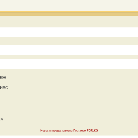
двое
в ИВС
ША
Новости предоставлены Порталом FOR.KG