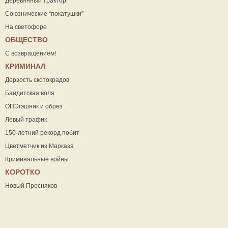
Деревянный трактор
Союзнические “покатушки”
На светофоре
ОБЩЕСТВО
С возвращением!
КРИМИНАЛ
Дерзость скотокрадов
Бандитская воля
ОПЭгэшник и обрез
Левый трафик
150-летний рекорд побит
Цветметчик из Марказа
Криминальные войны
КОРОТКО
Новый Пресняков