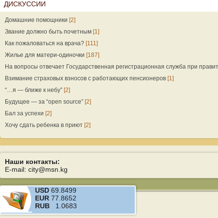
ДИСКУССИИ
Домашние помощники
[2]
Звание должно быть почетным
[1]
Как пожаловаться на врача?
[111]
Жилье для матери-одиночки
[187]
На вопросы отвечает Государственная регистрационная служба при прави
Взимание страховых взносов с работающих пенсионеров
[1]
“…я — ближе к небу”
[2]
Будущее — за “open source”
[2]
Бал за успехи
[2]
Хочу сдать ребенка в приют
[2]
Наши контакты:
E-mail: city@msn.kg
USD
69.8499
EUR
77.8652
RUB
1.0683