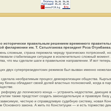
о исторически правильным решением временного правительс
ной филармонии
им. Т. Сатылганова президент Роза Отунбаева
чень сложным, страна пережила череду трагических потрясений, 
твовали стабилизации ситуации в исключительно сложный момент.
ва, что мы сделали шаги в правильном направлении. И вот теперь
х двух суперпрезидентских режимов был вызван именно нежелани
елала необратимым процесс демократизации общества. Кыргызста
орку Кенеш обладают своей долей властных полномочий, когда в п
бществе.
 реформу до логического конца — устранить недостатки, дающие в
путатам также предстоит создать законодательную и правовую баз
ависимую, честную и справедливую судебную систему, новая Конс
 Основного закона. А жить по Конституции — и есть торжество де