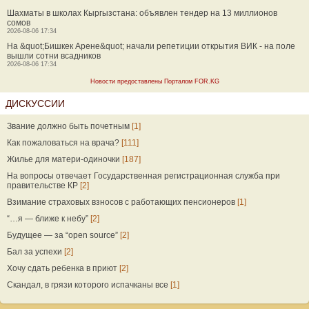
Шахматы в школах Кыргызстана: объявлен тендер на 13 миллионов
сомов
2026-08-06 17:34
На &quot;Бишкек Арене&quot; начали репетиции открытия ВИК - на поле
вышли сотни всадников
2026-08-06 17:34
Новости предоставлены Порталом FOR.KG
ДИСКУССИИ
Звание должно быть почетным
[1]
Как пожаловаться на врача?
[111]
Жилье для матери-одиночки
[187]
На вопросы отвечает Государственная регистрационная служба при
правительстве КР
[2]
Взимание страховых взносов с работающих пенсионеров
[1]
“…я — ближе к небу”
[2]
Будущее — за “open source”
[2]
Бал за успехи
[2]
Хочу сдать ребенка в приют
[2]
Скандал, в грязи которого испачканы все
[1]