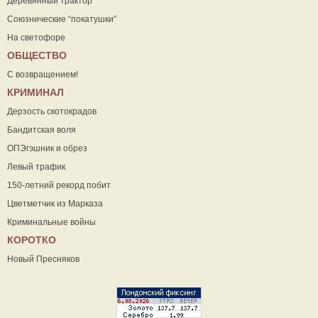
Деревянный трактор
Союзнические “покатушки”
На светофоре
ОБЩЕСТВО
С возвращением!
КРИМИНАЛ
Дерзость скотокрадов
Бандитская воля
ОПЭгэшник и обрез
Левый трафик
150-летний рекорд побит
Цветметчик из Марказа
Криминальные войны
КОРОТКО
Новый Пресняков