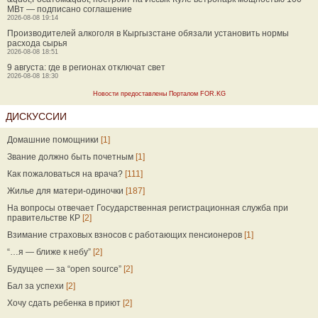
МВт — подписано соглашение
2026-08-08 19:14
Производителей алкоголя в Кыргызстане обязали установить нормы
расхода сырья
2026-08-08 18:51
9 августа: где в регионах отключат свет
2026-08-08 18:30
Новости предоставлены Порталом FOR.KG
ДИСКУССИИ
Домашние помощники
[1]
Звание должно быть почетным
[1]
Как пожаловаться на врача?
[111]
Жилье для матери-одиночки
[187]
На вопросы отвечает Государственная регистрационная служба при
правительстве КР
[2]
Взимание страховых взносов с работающих пенсионеров
[1]
“…я — ближе к небу”
[2]
Будущее — за “open source”
[2]
Бал за успехи
[2]
Хочу сдать ребенка в приют
[2]