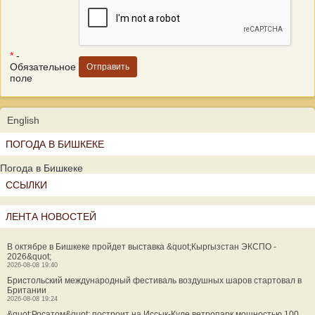
*
-
Обязательное
поле
English
ПОГОДА В БИШКЕКЕ
Погода в Бишкеке
ССЫЛКИ
ЛЕНТА НОВОСТЕЙ
В октябре в Бишкеке пройдет выставка &quot;Кыргызстан ЭКСПО -
2026&quot;
2026-08-08 19:40
Бристольский международный фестиваль воздушных шаров стартовал в
Британии
2026-08-08 19:24
&quot;Росатом&quot; построит на Иссык-Куле ветропарк мощностью 100