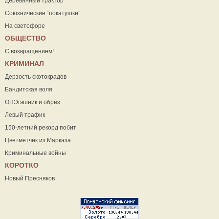
Деревянный трактор
Союзнические “покатушки”
На светофоре
ОБЩЕСТВО
С возвращением!
КРИМИНАЛ
Дерзость скотокрадов
Бандитская воля
ОПЭгэшник и обрез
Левый трафик
150-летний рекорд побит
Цветметчик из Марказа
Криминальные войны
КОРОТКО
Новый Пресняков