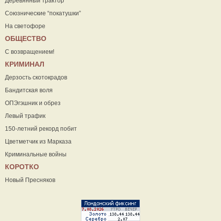
Деревянный трактор
Союзнические “покатушки”
На светофоре
ОБЩЕСТВО
С возвращением!
КРИМИНАЛ
Дерзость скотокрадов
Бандитская воля
ОПЭгэшник и обрез
Левый трафик
150-летний рекорд побит
Цветметчик из Марказа
Криминальные войны
КОРОТКО
Новый Пресняков