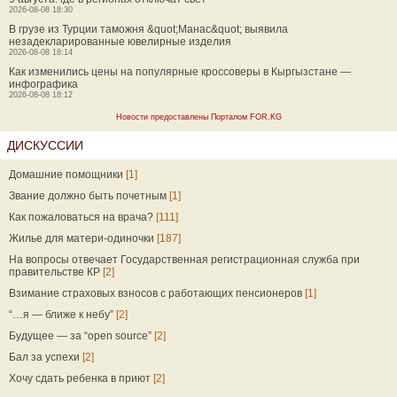
2026-08-08 18:30
В грузе из Турции таможня &quot;Манас&quot; выявила
незадекларированные ювелирные изделия
2026-08-08 18:14
Как изменились цены на популярные кроссоверы в Кыргызстане —
инфографика
2026-08-08 18:12
Новости предоставлены Порталом FOR.KG
ДИСКУССИИ
Домашние помощники
[1]
Звание должно быть почетным
[1]
Как пожаловаться на врача?
[111]
Жилье для матери-одиночки
[187]
На вопросы отвечает Государственная регистрационная служба при
правительстве КР
[2]
Взимание страховых взносов с работающих пенсионеров
[1]
“…я — ближе к небу”
[2]
Будущее — за “open source”
[2]
Бал за успехи
[2]
Хочу сдать ребенка в приют
[2]