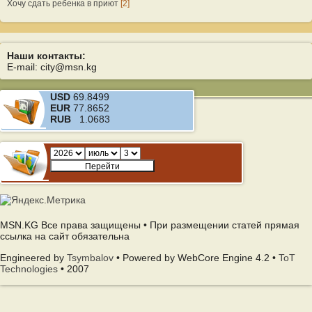
Хочу сдать ребенка в приют
[2]
Наши контакты:
E-mail: city@msn.kg
USD
69.8499
EUR
77.8652
RUB
1.0683
MSN.KG Все права защищены • При размещении статей прямая
ссылка на сайт обязательна
Engineered by
Tsymbalov
• Powered by WebCore Engine 4.2 •
ToT
Technologies
• 2007