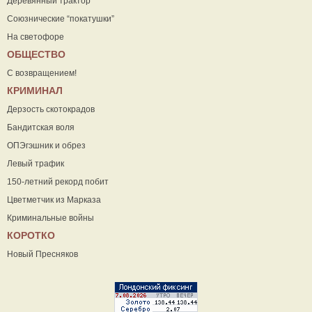
Деревянный трактор
Союзнические “покатушки”
На светофоре
ОБЩЕСТВО
С возвращением!
КРИМИНАЛ
Дерзость скотокрадов
Бандитская воля
ОПЭгэшник и обрез
Левый трафик
150-летний рекорд побит
Цветметчик из Марказа
Криминальные войны
КОРОТКО
Новый Пресняков