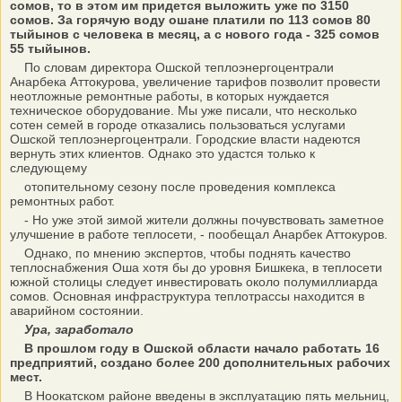
сомов, то в этом им придется выложить уже по 3150
сомов. За горячую воду ошане платили по 113 сомов 80
тыйынов с человека в месяц, а с нового года - 325 сомов
55 тыйынов.
По словам директора Ошской теплоэнергоцентрали
Анарбека Аттокурова, увеличение тарифов позволит провести
неотложные ремонтные работы, в которых нуждается
техническое оборудование. Мы уже писали, что несколько
сотен семей в городе отказались пользоваться услугами
Ошской теплоэнергоцентрали. Городские власти надеются
вернуть этих клиентов. Однако это удастся только к
следующему
отопительному сезону после проведения комплекса
ремонтных работ.
- Но уже этой зимой жители должны почувствовать заметное
улучшение в работе теплосети, - пообещал Анарбек Аттокуров.
Однако, по мнению экспертов, чтобы поднять качество
теплоснабжения Оша хотя бы до уровня Бишкека, в теплосети
южной столицы следует инвестировать около полумиллиарда
сомов. Основная инфраструктура теплотрассы находится в
аварийном состоянии.
Ура, заработало
В прошлом году в Ошской области начало работать 16
предприятий, создано более 200 дополнительных рабочих
мест.
В Ноокатском районе введены в эксплуатацию пять мельниц,