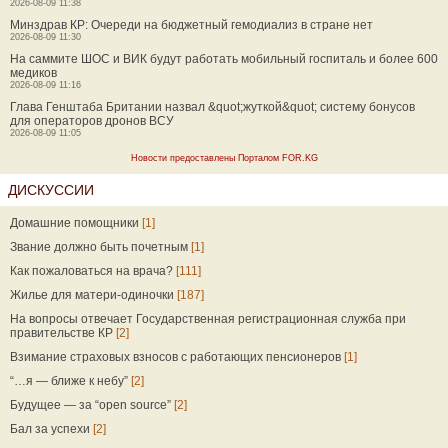
2026-08-09 11:38
Минздрав КР: Очереди на бюджетный гемодиализ в стране нет
2026-08-09 11:30
На саммите ШОС и ВИК будут работать мобильный госпиталь и более 600
медиков
2026-08-09 11:16
Глава Генштаба Британии назвал &quot;жуткой&quot; систему бонусов
для операторов дронов ВСУ
2026-08-09 11:05
Новости предоставлены Порталом FOR.KG
ДИСКУССИИ
Домашние помощники
[1]
Звание должно быть почетным
[1]
Как пожаловаться на врача?
[111]
Жилье для матери-одиночки
[187]
На вопросы отвечает Государственная регистрационная служба при
правительстве КР
[2]
Взимание страховых взносов с работающих пенсионеров
[1]
“…я — ближе к небу”
[2]
Будущее — за “open source”
[2]
Бал за успехи
[2]