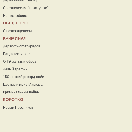
Деревянный трактор
Союзнические “покатушки”
На светофоре
ОБЩЕСТВО
С возвращением!
КРИМИНАЛ
Дерзость скотокрадов
Бандитская воля
ОПЭгэшник и обрез
Левый трафик
150-летний рекорд побит
Цветметчик из Марказа
Криминальные войны
КОРОТКО
Новый Пресняков