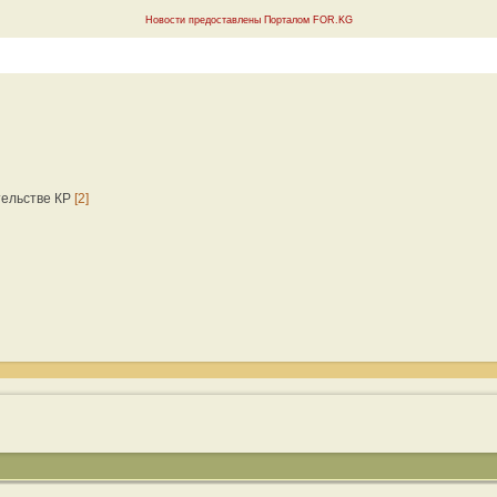
Новости предоставлены Порталом FOR.KG
тельстве КР
[2]