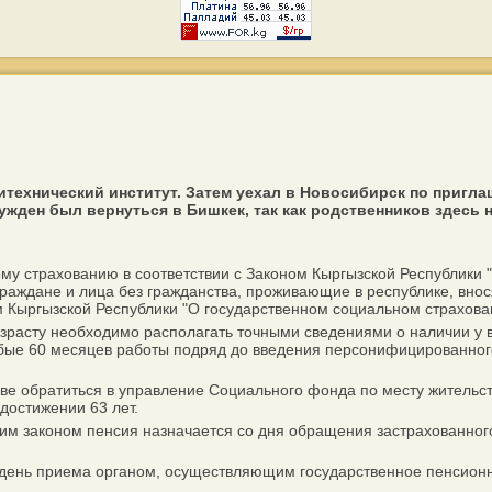
олитехнический институт. Затем уехал в Новосибирск по приг
ужден был вернуться в Бишкек, так как родственников здесь н
му страхованию в соответствии с Законом Кыргызской Республики
граждане и лица без гражданства, проживающие в республике, вно
 Кыргызской Республики "О государственном социальном страхова
асту необходимо располагать точными сведениями о наличии у ва
ые 60 месяцев работы подряд до введения персонифицированного у
ве обратиться в управление Социального фонда по месту жительств
 достижении 63 лет.
м законом пенсия назначается со дня обращения застрахованного 
день приема органом, осуществляющим государственное пенсионно