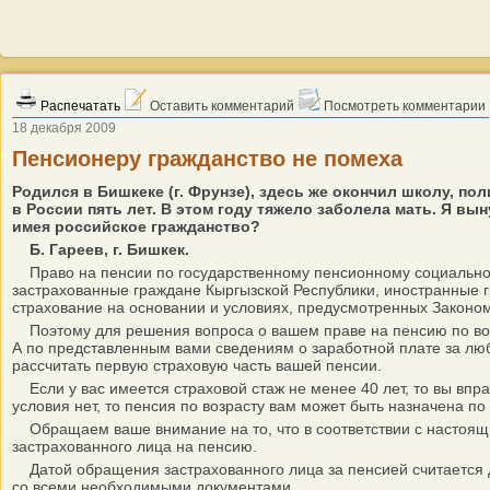
Распечатать
Оставить комментарий
Посмотреть комментарии
18 декабря 2009
Пенсионеру гражданство не помеха
Родился в Бишкеке (г. Фрунзе), здесь же окончил школу, п
в России пять лет. В этом году тяжело заболела мать. Я вын
имея российское гражданство?
Б. Гареев, г. Бишкек.
Право на пенсии по государственному пенсионному социально
застрахованные граждане Кыргызской Республики, иностранные 
страхование на основании и условиях, предусмотренных Законом
Поэтому для решения вопроса о вашем праве на пенсию по возр
А по представленным вами сведениям о заработной плате за люб
рассчитать первую страховую часть вашей пенсии.
Если у вас имеется страховой стаж не менее 40 лет, то вы впра
условия нет, то пенсия по возрасту вам может быть назначена по
Обращаем ваше внимание на то, что в соответствии с настоящи
застрахованного лица на пенсию.
Датой обращения застрахованного лица за пенсией считается 
со всеми необходимыми документами.