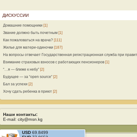
ДИСКУССИИ
Домашние помощники
[1]
Звание должно быть почетным
[1]
Как пожаловаться на врача?
[111]
Жилье для матери-одиночки
[187]
На вопросы отвечает Государственная регистрационная служба при прави
Взимание страховых взносов с работающих пенсионеров
[1]
“…я — ближе к небу”
[2]
Будущее — за “open source”
[2]
Бал за успехи
[2]
Хочу сдать ребенка в приют
[2]
Наши контакты:
E-mail: city@msn.kg
USD
69.8499