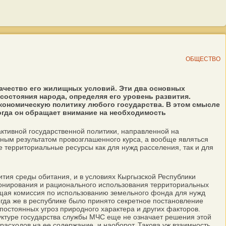
ОБЩЕСТВО
качество его жилищных условий. Эти два основных
состояния народа, определяя его уровень развития.
кономическую политику любого государства. В этом смысле
огда он обращает внимание на необходимость
активной государственной политики, направленной на
ным результатом провозглашенного курса, а вообще являться
 территориальные ресурсы как для нужд расселения, так и для
тия среды обитания, и в условиях Кыргызской Республики
зонирования и рационального использования территориальных
ющая комиссия по использованию земельного фонда для нужд
огда же в республике было принято секретное постановление
остоянных угроз природного характера и других факторов.
уктуре государства службы МЧС еще не означает решения этой
 расходов на ее содержание, и наоборот. Такова уж взаимность