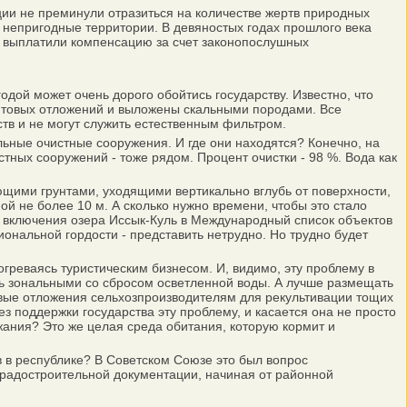
ции не преминули отразиться на количестве жертв природных
 непригодные территории. В девяностых годах прошлого века
 выплатили компенсацию за счет законопослушных
ой может очень дорого обойтись государству. Известно, что
унтовых отложений и выложены скальными породами. Все
тв и не могут служить естественным фильтром.
льные очистные сооружения. И где они находятся? Конечно, на
стных сооружений - тоже рядом. Процент очистки - 98 %. Вода как
щими грунтами, уходящими вертикально вглубь от поверхности,
й не более 10 м. А сколько нужно времени, чтобы это стало
ос включения озера Иссык-Куль в Международный список объектов
нальной гордости - представить нетрудно. Но трудно будет
греваясь туристическим бизнесом. И, видимо, эту проблему в
ь зональными со сбросом осветленной воды. А лучше размещать
вые отложения сельхозпроизводителям для рекультивации тощих
з поддержки государства эту проблему, и касается она не просто
жания? Это же целая среда обитания, которую кормит и
в республике? В Советском Союзе это был вопрос
 градостроительной документации, начиная от районной