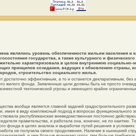
мена являлись уровень обеспеченности жильем населения и 
осостояния государства, а также культурного и физического 
ожительно характеризовала в целом внутреннюю социально-э
ающих принципов созидания, ведущих к обновлению страны, к
городов, строительство социального жилья.
ет достаточно эффективным, а то и останется декларативным, без 
его жилого фонда. Заявленные цели должны быть не просто очевид
овсеместной тектонической угрозы и имеющего крайне ограниченные
ства вообще является главной задачей градостроительного разви
ти, имея в виду комплексный подход в вопросах функционального 
ществовала республиканская вневедомственная постоянно действу
дателя правительства, и работала она, конечно, не по наитию. Т
о фонда в целях анализа и выработки путей решения в условиях п
 работа не получила своего продолжения. Наличие в нынешней стр
е созидателей, и чем больше возникает угроз, тем больше требуется