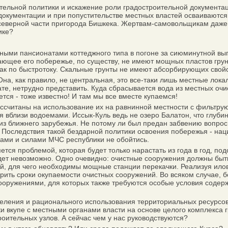
тельной политики и искажение роли градостроительной документа
документации и при попустительстве местных властей осваиваются
 северной части пригорода Бишкека. Жертвам-самовольщикам даже
ике?
и пансионатами коттеджного типа в погоне за сиюминутной выгод
ужающее его побережье, по существу, не имеют мощных пластов гр
как по быстротоку. Скальные грунты не имеют абсорбирующих свойс
а, как правило, не центральная, это все-таки лишь местные лока
те, нетрудно представить. Куда сбрасывается вода из местных очи
ается - тоже известно! И там мы все вместе купаемся!
считаны на использование их на равнинной местности с фильтрую
вблизи водоемами. Иссык-Куль ведь не озеро Балатон, что глубино
о из ближнего зарубежья. Не потому ли был предан забвению вопр
оследствия такой бездарной политики освоения побережья - нацио
ками и силами МЧС республики не обойтись.
я проблемой, которая будет только нарастать из года в год, подо
ет невозможно. Одно очевидно: очистные сооружения должны быт
, для чего необходимы мощные станции перекачки. Реализуя ило
рить сроки окупаемости очистных сооружений. Во всяком случае, бе
сооружениями, для которых также требуются особые условия содер
ления и рационального использования территориальных ресурсов 
ки вкупе с местными органами власти на основе целого комплекса
оительных узлов. А сейчас чем у нас руководствуются?