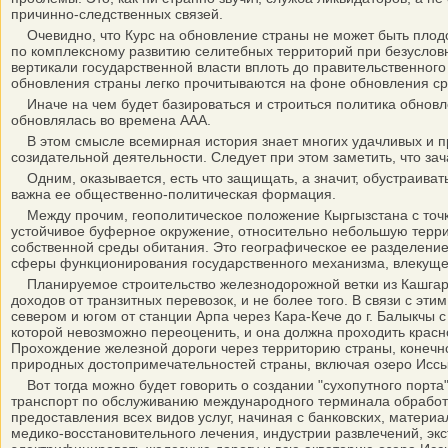
причинно-следственных связей.
Очевидно, что Курс на обновление страны не может быть плодо
по комплексному развитию селитебных территорий при безусловно
вертикали государственной власти вплоть до правительственног
обновления страны легко прочитываются на фоне обновления ср
Иначе на чем будет базироваться и строиться политика обновлен
обновлялась во времена ААА.
В этом смысле всемирная история знает многих удачливых и пр
созидательной деятельности. Следует при этом заметить, что за
Одним, оказывается, есть что защищать, а значит, обустраивать, 
важна ее общественно-политическая формация.
Между прочим, геополитическое положение Кыргызстана с точки 
устойчивое буферное окружение, относительно небольшую терри
собственной среды обитания. Это географическое ее разделение
сферы функционирования государственного механизма, влекущег
Планируемое строительство железнодорожной ветки из Кашгара (
доходов от транзитных перевозок, и не более того. В связи с э
севером и югом от станции Арпа через Кара-Кече до г. Балыкчы 
которой невозможно переоценить, и она должна проходить красн
Прохождение железной дороги через территорию страны, конечн
природных достопримечательностей страны, включая озеро Иссык
Вот тогда можно будет говорить о создании "сухопутного порт
транспорт по обслуживанию международного терминала обработки
предоставления всех видов услуг, начиная с банковских, матер
медико-восстановительного лечения, индустрии развлечений, эк