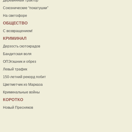
Деревянный трактор
Союзнические “покатушки”
На светофоре
ОБЩЕСТВО
С возвращением!
КРИМИНАЛ
Дерзость скотокрадов
Бандитская воля
ОПЭгэшник и обрез
Левый трафик
150-летний рекорд побит
Цветметчик из Марказа
Криминальные войны
КОРОТКО
Новый Пресняков