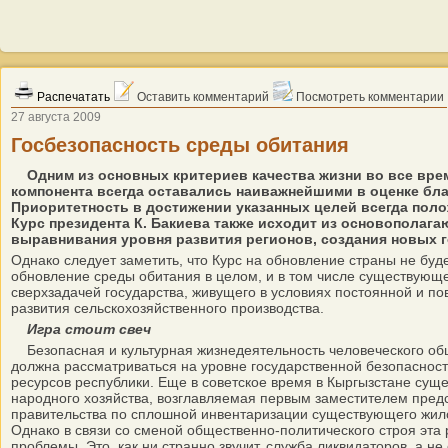
Распечатать
Оставить комментарий
Посмотреть комментарии
27 августа 2009
Госбезопасность среды обитания
Одним из основных критериев качества жизни во все вре
компонента всегда оставались наиважнейшими в оценке благ
Приоритетность в достижении указанных целей всегда пол
Курс президента К. Бакиева также исходит из основополаг
выравнивания уровня развития регионов, создания новых 
Однако следует заметить, что Курс на обновление страны не буд
обновление среды обитания в целом, и в том числе существующ
сверхзадачей государства, живущего в условиях постоянной и п
развития сельскохозяйственного производства.
Игра стоит свеч
Безопасная и культурная жизнедеятельность человеческого обще
должна рассматриваться на уровне государственной безопаснос
ресурсов республики. Еще в советское время в Кыргызстане су
народного хозяйства, возглавляемая первым заместителем предсе
правительства по сплошной инвентаризации существующего жилог
Однако в связи со сменой общественно-политического строя эта
проблемы. Это, как ни странно звучит, служба ликвидаторов, а н