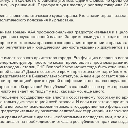
-Куль и сделает его райским уголком. Одним словом, не среда оби
простых, но решаемый. Перефразируя известную реплику товарища С
 внешнеполитического курса страны. Кто с нами играет, известно:
ополитического положения Кыргызстана.
низма времен ААА профессиональная градостроительная и в целом
ровнях государственной власти. За примерами далеко ходить не на
р не имеет схемы правового зонирования территории и правил зас
ая регулятивная и юридическая ценность указанных документов в э
.
 имеет главного архитектора города. Его функцию исправно исполн
енер-конструктор просто не может представлять проблемы развития
ов городов - столиц СНГ. Вопрос! Какое может тогда быть отношени
венной власти? Даже в советское время при тотальном партийном 
 представляется в Бишкекглав-архитектуре. А чем еще остается зан
к дискредитацией архитектурной профессии в госорганах государст
итектор Кыргызской Республики", заданный в свое время президент
никто не знает, но "воды" у нас, как видимо, еще много.
шение государственной власти к собственному госоргану по архите
 она только дискредитацией всей отрасли. И если в советское время
и), а вопросами использования земель государственного фонда за
 градостроительному развитию селитебных территорий и использо
я среды обитания чреваты необратимыми последствиями, в том чис
 настаивают на необходимости отказа в республике от практики вы