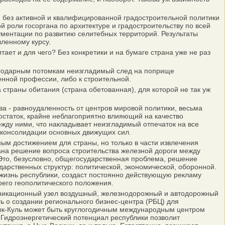
 без активной и квалифицированной градостроительной политики
 роли госоргана по архитектуре и градостроительству по всей
ументации по развитию селитебных территорий. Результаты
ленному курсу.
ает и для чего? Без конкретики и на бумаге страна уже не раз
лагодарным потомкам неизгладимый след на поприще
енной профессии, либо к строительной.
а страны обитания (страна обетованная), для которой не так уж
а - равноудаленность от центров мировой политики, весьма
статок, крайне неблагоприятно влияющий на качество
жду ними, что накладывает неизгладимый отпечаток на все
 консолидации основных движущих сил.
ым достижением для страны, но только в части извлечения
стана решение вопроса строительства железной дороги между
. Это, безусловно, общегосударственная проблема, решение
арственных структур: политической, экономической, оборонной.
жизнь республики, создаст постоянно действующую рекламу
оего геополитического положения.
муникационный узел воздушный, железнодорожный и автодорожный
ь о создании регионального бизнес-центра (РБЦ) для
ссык-Куль может быть круглогодичным международным центром
 Гидроэнергетический потенциал республики позволит