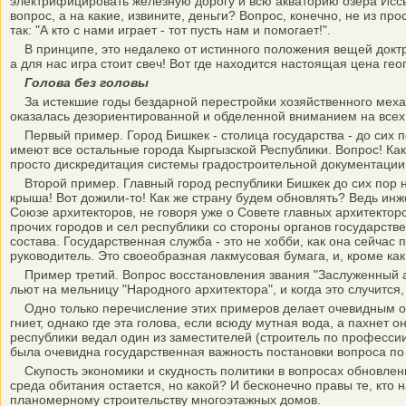
электрифицировать железную дорогу и всю акваторию озера Иссык
вопрос, а на какие, извините, деньги? Вопрос, конечно, не из 
так: "А кто с нами играет - тот пусть нам и помогает!".
В принципе, это недалеко от истинного положения вещей доктрины
а для нас игра стоит свеч! Вот где находится настоящая цена ге
Голова без головы
За истекшие годы бездарной перестройки хозяйственного меха
оказалась дезориентированной и обделенной вниманием на всех у
Первый пример. Город Бишкек - столица государства - до сих по
имеют все остальные города Кыргызской Республики. Вопрос! Как
просто дискредитация системы градостроительной документации
Второй пример. Главный город республики Бишкек до сих пор не
крыша! Вот дожили-то! Как же страну будем обновлять? Ведь инж
Союзе архитекторов, не говоря уже о Совете главных архитектор
прочих городов и сел республики со стороны органов государст
состава. Государственная служба - это не хобби, как она сейчас
руководитель. Это своеобразная лакмусовая бумага, и, кроме ка
Пример третий. Вопрос восстановления звания "Заслуженный арх
льют на мельницу "Народного архитектора", и когда это случится, 
Одно только перечисление этих примеров делает очевидным отно
гниет, однако где эта голова, если всюду мутная вода, а пахнет
республики ведал один из заместителей (строитель по професси
была очевидна государственная важность постановки вопроса по
Скупость экономики и скудность политики в вопросах обновлени
среда обитания остается, но какой? И бесконечно правы те, кто
планомерному строительству многоэтажных домов.