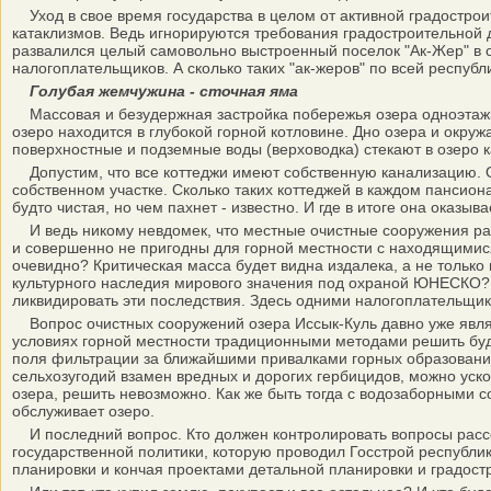
Уход в свое время государства в целом от активной градострои
катаклизмов. Ведь игнорируются требования градостроительной 
развалился целый самовольно выстроенный поселок "Ак-Жер" в
налогоплательщиков. А сколько таких "ак-жеров" по всей республ
Голубая жемчужина - сточная яма
Массовая и безудержная застройка побережья озера одноэтажным
озеро находится в глубокой горной котловине. Дно озера и окр
поверхностные и подземные воды (верховодка) стекают в озеро 
Допустим, что все коттеджи имеют собственную канализацию. Он
собственном участке. Сколько таких коттеджей в каждом пансиона
будто чистая, но чем пахнет - известно. И где в итоге она оказыв
И ведь никому невдомек, что местные очистные сооружения рас
и совершенно не пригодны для горной местности с находящимися 
очевидно? Критическая масса будет видна издалека, а не тольк
культурного наследия мирового значения под охраной ЮНЕСКО? П
ликвидировать эти последствия. Здесь одними налогоплательщи
Вопрос очистных сооружений озера Иссык-Куль давно уже являетс
условиях горной местности традиционными методами решить буд
поля фильтрации за ближайшими привалками горных образований
сельхозугодий взамен вредных и дорогих гербицидов, можно уско
озера, решить невозможно. Как же быть тогда с водозаборными 
обслуживает озеро.
И последний вопрос. Кто должен контролировать вопросы рассе
государственной политики, которую проводил Госстрой республи
планировки и кончая проектами детальной планировки и градостр