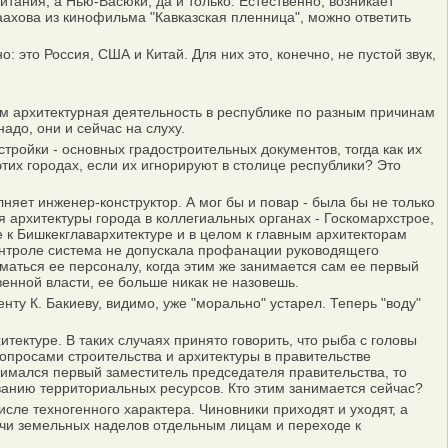
тания, а Нью-Васюки, да и только. Естественно, возникает
аахова из кинофильма "Кавказская пленница", можно ответить
 это Россия, США и Китай. Для них это, конечно, не пустой звук,
 архитектурная деятельность в республике по разным причинам
до, они и сейчас на слуху.
тройки - основных градостроительных документов, тогда как их
тих городах, если их игнорируют в столице республики? Это
яет инженер-конструктор. А мог бы и повар - была бы не только
 архитектуры города в коллегиальных органах - Госкомархстрое,
е к Бишкекглавархитектуре и в целом к главным архитекторам
контроле система не допускала профанации руководящего
иматься ее персоналу, когда этим же занимается сам ее первый
венной власти, ее больше никак не назовешь.
у К. Бакиеву, видимо, уже "морально" устарел. Теперь "воду"
ктуре. В таких случаях принято говорить, что рыба с головы
 вопросами строительства и архитектуры в правительстве
нимался первый заместитель председателя правительства, то
ванию территориальных ресурсов. Кто этим занимается сейчас?
ле техногенного характера. Чиновники приходят и уходят, а
дачи земельных наделов отдельным лицам и переходе к