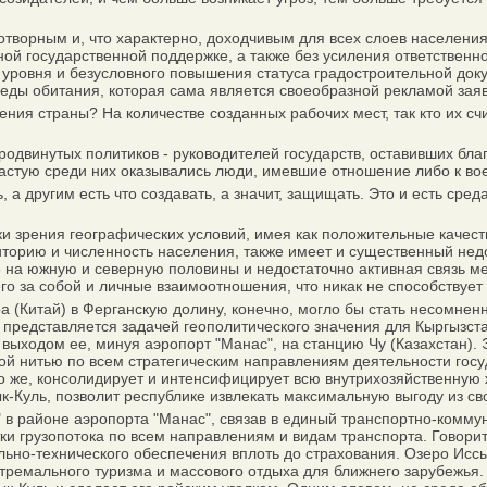
творным и, что характерно, доходчивым для всех слоев населения
й государственной поддержке, а также без усиления ответственной
о уровня и безусловного повышения статуса градостроительной док
еды обитания, которая сама является своеобразной рекламой заяв
ия страны? На количестве созданных рабочих мест, так кто их счит
одвинутых политиков - руководителей государств, оставивших б
частую среди них оказывались люди, имевшие отношение либо к во
а другим есть что создавать, а значит, защищать. Это и есть сред
зрения географических условий, имея как положительные качеств
торию и численность населения, также имеет и существенный недо
 на южную и северную половины и недостаточно активная связь ме
о за собой и личные взаимоотношения, что никак не способствует
Китай) в Ферганскую долину, конечно, могло бы стать несомненн
тим представляется задачей геополитического значения для Кыргыз
с выходом ее, минуя аэропорт "Манас", на станцию Чу (Казахстан)
ой нитью по всем стратегическим направлениям деятельности госуд
о же, консолидирует и интенсифицирует всю внутрихозяйственную 
-Куль, позволит республике извлекать максимальную выгоду из св
а" в районе аэропорта "Манас", связав в единый транспортно-ком
 грузопотока по всем направлениям и видам транспорта. Говорит
иально-технического обеспечения вплоть до страхования. Озеро И
стремального туризма и массового отдыха для ближнего зарубежья.