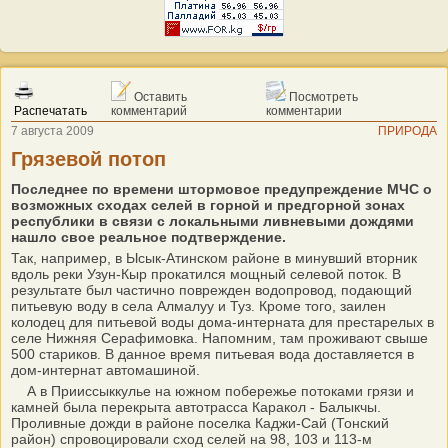
Оставить
Посмотреть
Распечатать
комментарий
комментарии
7 августа 2009
ПРИРОДА
Грязевой потоп
Последнее по времени штормовое предупреждение МЧС о
возможных сходах селей в горной и предгорной зонах
республики в связи с локальными ливневыми дождями
нашло свое реальное подтверждение.
Так, например, в Ысык-Атинском районе в минувший вторник
вдоль реки Узун-Кыр прокатился мощный селевой поток. В
результате был частично поврежден водопровод, подающий
питьевую воду в села Алмалуу и Туз. Кроме того, заилен
колодец для питьевой воды дома-интерната для престарелых в
селе Нижняя Серафимовка. Напомним, там проживают свыше
500 стариков. В данное время питьевая вода доставляется в
дом-интернат автомашиной.
А в Прииссыккулье на южном побережье потоками грязи и
камней была перекрыта автотрасса Каракол - Балыкчы.
Проливные дожди в районе поселка Каджи-Сай (Тонский
район) спровоцировали сход селей на 98, 103 и 113-м