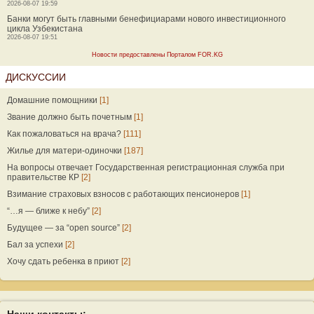
2026-08-07 19:59
Банки могут быть главными бенефициарами нового инвестиционного
цикла Узбекистана
2026-08-07 19:51
Новости предоставлены Порталом FOR.KG
ДИСКУССИИ
Домашние помощники
[1]
Звание должно быть почетным
[1]
Как пожаловаться на врача?
[111]
Жилье для матери-одиночки
[187]
На вопросы отвечает Государственная регистрационная служба при
правительстве КР
[2]
Взимание страховых взносов с работающих пенсионеров
[1]
“…я — ближе к небу”
[2]
Будущее — за “open source”
[2]
Бал за успехи
[2]
Хочу сдать ребенка в приют
[2]