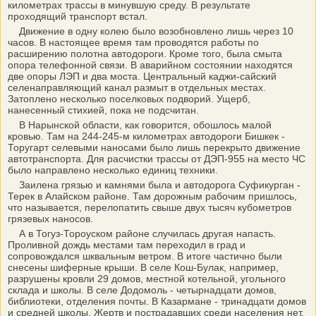
километрах трассы в минувшую среду. В результате
проходящий транспорт встал.
Движение в одну колею было возобновлено лишь через 10
часов. В настоящее время там проводятся работы по
расширению полотна автодороги. Кроме того, была смыта
опора телефонной связи. В аварийном состоянии находятся
две опоры ЛЭП и два моста. Центральный каджи-сайский
селенаправляющий канал размыт в отдельных местах.
Затоплено несколько поселковых подворий. Ущерб,
нанесенный стихией, пока не подсчитан.
В Нарынской области, как говорится, обошлось малой
кровью. Там на 244-245-м километрах автодороги Бишкек -
Торугарт селевыми наносами было лишь перекрыто движение
автотранспорта. Для расчистки трассы от ДЭП-955 на место ЧС
было направлено несколько единиц техники.
Заилена грязью и камнями была и автодорога Суфикурган -
Терек в Алайском районе. Там дорожным рабочим пришлось,
что называется, перелопатить свыше двух тысяч кубометров
грязевых наносов.
А в Тогуз-Тороуском районе случилась другая напасть.
Проливной дождь местами там переходил в град и
сопровождался шквальным ветром. В итоге частично были
снесены шиферные крыши. В селе Кош-Булак, например,
разрушены кровли 29 домов, местной котельной, угольного
склада и школы. В селе Додомоль - четырнадцати домов,
библиотеки, отделения почты. В Казармане - тринадцати домов
и средней школы. Жертв и пострадавших среди населения нет.