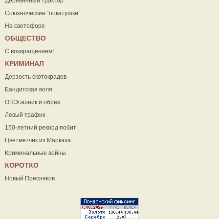
Деревянный трактор
Союзнические “покатушки”
На светофоре
ОБЩЕСТВО
С возвращением!
КРИМИНАЛ
Дерзость скотокрадов
Бандитская воля
ОПЭгэшник и обрез
Левый трафик
150-летний рекорд побит
Цветметчик из Марказа
Криминальные войны
КОРОТКО
Новый Пресняков