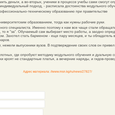
ть деньги, а во-вторых, ученики в процессе учебы сами смогут о
 индивидуальный подход, - расписала достоинства модульного обу
офессионально-техническому образованию при правительстве
верситетским образованием, тогда как нужны рабочие руки.
го специалиста. Именно поэтому к нам все чаще стали обращаться
то я "за". Обучаемый сам выбирает место работы, а заодно опреде
сом. Захотел стать барменом - еще пару месяцев, и ты обладатель
каров.
 нежели выпускники вузов. В подтверждение своих слов он привел
тных, где опробуют методику модульного обучения и дуальную си
ихи кроят не стандартные платья, а вечерние наряды, и гидов-пров
Адрес материала: //www.msn.kg/ru/news/27827/