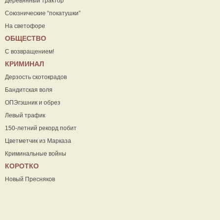
Деревянный трактор
Союзнические “покатушки”
На светофоре
ОБЩЕСТВО
С возвращением!
КРИМИНАЛ
Дерзость скотокрадов
Бандитская воля
ОПЭгэшник и обрез
Левый трафик
150-летний рекорд побит
Цветметчик из Марказа
Криминальные войны
КОРОТКО
Новый Пресняков