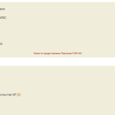
двое
в ИВС
ША
Новости предоставлены Порталом FOR.KG
тельстве КР
[2]