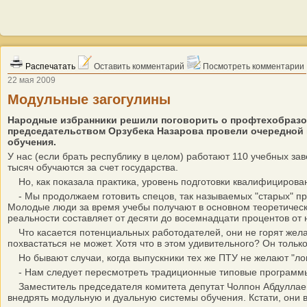
Распечатать
Оставить комментарий
Посмотреть комментарии
22 мая 2009
Модульные загогулины
Народные избранники решили поговорить о профтехобразов
председательством Орзубека Назарова провели очередной к
обучения.
У нас (если брать республику в целом) работают 110 учебных за
тысяч обучаются за счет государства.
Но, как показала практика, уровень подготовки квалифицированны
- Мы продолжаем готовить спецов, так называемых "старых" про
Молодые люди за время учебы получают в основном теоретически
реальности составляет от десяти до восемнадцати процентов от
Что касается потенциальных работодателей, они не горят жела
похвастаться не может. Хотя что в этом удивительного? Он толь
Но бывают случаи, когда выпускники тех же ПТУ не желают "лома
- Нам следует пересмотреть традиционные типовые программы 
Заместитель председателя комитета депутат Чолпон Абдуллаева
внедрять модульную и дуальную системы обучения. Кстати, они