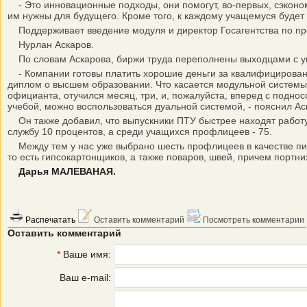
- Это инновационные подходы, они помогут, во-первых, сэкономи
им нужны для будущего. Кроме того, к каждому учащемуся будет
Поддерживает введение модуля и директор Госагентства по пр
Нурлан Аскаров.
По словам Аскарова, биржи труда переполнены выходцами с уни
- Компании готовы платить хорошие деньги за квалифицированно
диплом о высшем образовании. Что касается модульной системы, 
официанта, отучился месяц, три, и, пожалуйста, вперед с подно
учебой, можно воспользоваться дуальной системой, - пояснил Ас
Он также добавил, что выпускники ПТУ быстрее находят работу,
службу 10 процентов, а среди учащихся профлицеев - 75.
Между тем у нас уже выбрано шесть профлицеев в качестве пило
то есть гипсокартонщиков, а также поваров, швей, причем портн
Дарья МАЛЕВАНАЯ.
Распечатать
Оставить комментарий
Посмотреть комментарии
Оставить комментарий
*
Ваше имя:
Ваш e-mail: