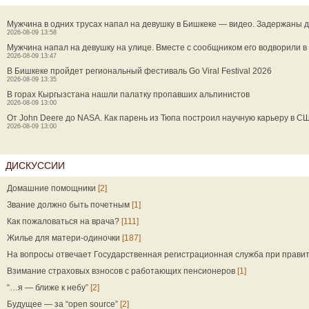
Мужчина в одних трусах напал на девушку в Бишкеке — видео. Задержаны 
2026-08-09 13:58
Мужчина напал на девушку на улице. Вместе с сообщником его водворили 
2026-08-09 13:47
В Бишкеке пройдет региональный фестиваль Go Viral Festival 2026
2026-08-09 13:35
В горах Кыргызстана нашли палатку пропавших альпинистов
2026-08-09 13:00
От John Deere до NASA. Как парень из Тюпа построил научную карьеру в С
2026-08-09 13:00
ДИСКУССИИ
Домашние помощники
[2]
Звание должно быть почетным
[1]
Как пожаловаться на врача?
[111]
Жилье для матери-одиночки
[187]
На вопросы отвечает Государственная регистрационная служба при прави
Взимание страховых взносов с работающих пенсионеров
[1]
“…я — ближе к небу”
[2]
Будущее — за “open source”
[2]