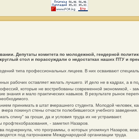
ании. Депутаты комитета по молодежной, гендерной политике
руглый стол и порассуждали о недостатках наших ПТУ и пре
ведений типа профессиональных лицеев. В них осваивают специаль
х рабочих оставляет желать лучшего. И дело не в кадрах, а в под
фессий, которые не востребованы современной экономикой, - заме
е знания и мало практических навыков. В результате рынок переп
 необходимого.
нием принимать в штат вчерашнего студента. Молодой человек, ка
ко вчера покинул стены отчасти полюбившегося учебного заведения.
ть спину" за гроши, да и условия труда их не устраивают.
профтехобразования, - заметил Назаров.
 подчеркнула, что программы, о которых упомянул Назаров, вовсе
 вводятся под патронажем Международной организации труда.