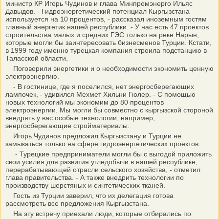
министр КР Игорь Чудинов и глава Минпромэнерго Ильяс
Давыдов. - Гидроэнергетический потенциал Кыргызстана
используется на 10 процентов, - рассказал иноземным гостям
главный энергетик нашей республики. - У нас есть 47 проектов
строительства малых и средних ГЭС только на реке Нарын,
которые могли бы заинтересовать бизнесменов Турции. Кстати,
в 1999 году именно турецкая компания строила подстанцию в
Таласской области.
Поговорили энергетики и о необходимости экономить ценную
электроэнергию.
- В гостинице, где я поселился, нет энергосберегающих
лампочек, - удивился Мехмет Хильни Гюлер. - С помощью
новых технологий мы экономим до 80 процентов
электроэнергии. Мы могли бы совместно с кыргызской стороной
внедрять у вас особые технологии, например,
энергосберегающие стройматериалы.
Игорь Чудинов предложил Кыргызстану и Турции не
замыкаться только на сфере гидроэнергетических проектов.
- Турецкие предприниматели могли бы с выгодой приложить
свои усилия для развития угледобычи в нашей республике,
перерабатывающей отрасли сельского хозяйства, - отметил
глава правительства. - А также внедрить технологии по
производству шерстяных и синтетических тканей.
Гость из Турции заверил, что их делегация готова
рассмотреть все предложения Кыргызстана.
На эту встречу приехали люди, которые отбирались по