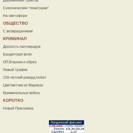
Деревянный трактор
Союзнические “покатушки”
На светофоре
ОБЩЕСТВО
С возвращением!
КРИМИНАЛ
Дерзость скотокрадов
Бандитская воля
ОПЭгэшник и обрез
Левый трафик
150-летний рекорд побит
Цветметчик из Марказа
Криминальные войны
КОРОТКО
Новый Пресняков