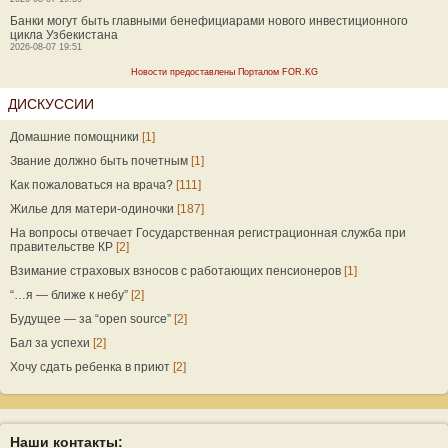
Банки могут быть главными бенефициарами нового инвестиционного
цикла Узбекистана
2026-08-07 19:51
Новости предоставлены Порталом FOR.KG
ДИСКУССИИ
Домашние помощники
[1]
Звание должно быть почетным
[1]
Как пожаловаться на врача?
[111]
Жилье для матери-одиночки
[187]
На вопросы отвечает Государственная регистрационная служба при
правительстве КР
[2]
Взимание страховых взносов с работающих пенсионеров
[1]
“…я — ближе к небу”
[2]
Будущее — за “open source”
[2]
Бал за успехи
[2]
Хочу сдать ребенка в приют
[2]
Наши контакты: