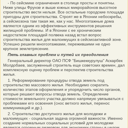
- По сейсмике ограничения в столице просты и понятны.
Ниже улицы Фрунзе и выше южных микрорайонов высотное
строительство вести нельзя. Все остальные городские площади
пригодны для строительства. Строят же в Японии небоскребы,
а сейсмозона там такая же, как у нас. Многоэтажные дома
являются одним из эффективных инструментов решения
жилищной проблемы. И в Японии с ее хроническим
недостатком площадей полвека назад встал вопрос
строительства жилья для малоимущих в сейсмоактивной зоне.
Успешно решили многоэтажками, пережившими не одно
крупное землетрясение.
Пять главных проблем и путей их преодоления
Генеральный директор ОАО ПСФ "Бишкеккурулуш" Аскарбек
Молдобаев, заслуженный строитель еще советских времен, дал
комплексную оценку проблем и перспектив строительства
жилья.
1. Реформирование процедуры отвода земель под
строительство массового жилья. Необходимо сократить
количество этапов оформления и упорядочить число органов,
которые решают вопросы отвода земель. Определение
стоимости земельного участка должно напрямую увязываться с
проблемами его освоения (снос ветхого жилья, перенос
коммуникаций и др.).
2. Строительство доступного жилья для молодежи и
малоимущих - социальная задача огромной важности. Именно
создание нормальных социальных условий для молодежи
является огромным резервом для экономики страны в целом.