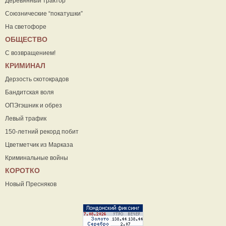
Деревянный трактор
Союзнические “покатушки”
На светофоре
ОБЩЕСТВО
С возвращением!
КРИМИНАЛ
Дерзость скотокрадов
Бандитская воля
ОПЭгэшник и обрез
Левый трафик
150-летний рекорд побит
Цветметчик из Марказа
Криминальные войны
КОРОТКО
Новый Пресняков