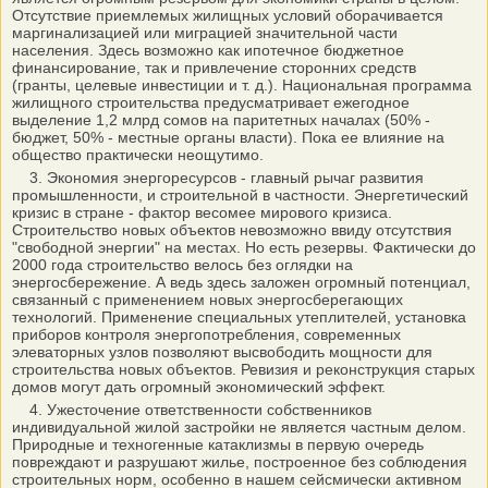
Отсутствие приемлемых жилищных условий оборачивается
маргинализацией или миграцией значительной части
населения. Здесь возможно как ипотечное бюджетное
финансирование, так и привлечение сторонних средств
(гранты, целевые инвестиции и т. д.). Национальная программа
жилищного строительства предусматривает ежегодное
выделение 1,2 млрд сомов на паритетных началах (50% -
бюджет, 50% - местные органы власти). Пока ее влияние на
общество практически неощутимо.
3. Экономия энергоресурсов - главный рычаг развития
промышленности, и строительной в частности. Энергетический
кризис в стране - фактор весомее мирового кризиса.
Строительство новых объектов невозможно ввиду отсутствия
"свободной энергии" на местах. Но есть резервы. Фактически до
2000 года строительство велось без оглядки на
энергосбережение. А ведь здесь заложен огромный потенциал,
связанный с применением новых энергосберегающих
технологий. Применение специальных утеплителей, установка
приборов контроля энергопотребления, современных
элеваторных узлов позволяют высвободить мощности для
строительства новых объектов. Ревизия и реконструкция старых
домов могут дать огромный экономический эффект.
4. Ужесточение ответственности собственников
индивидуальной жилой застройки не является частным делом.
Природные и техногенные катаклизмы в первую очередь
повреждают и разрушают жилье, построенное без соблюдения
строительных норм, особенно в нашем сейсмически активном