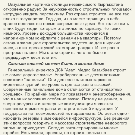
Визуальная картинка столицы независимого Кыргызстана
откровенно радует. За неухоженностью строительных площадок
нетрудно увидеть перспективу. Раз страна строится, не все так
плохо в государстве. Год-два, и на месте торчащих в небо
кранов появляются новые современные дома. Вот только жить
в них будут люди, которым это жилье по карману. Но таких
немного. Уровень доходов большинства находится в
непримиримом конфликте с ценами на квартиры. Поэтому
сегодня жилищное строительство ведется не для широких
масс, а в интересах узкой категории граждан. И все равно
прогресс налицо. Мы стали строить, чего не было в
предыдущем десятилетии.
Сколько этажей может быть в жилом доме
Генеральный директор ДСК "Азат" Медис Казакбаев строит
не самое дорогое жилье. Апробированные десятилетиями
советские "панельки". Они дешевле элитных каркасно-
кирпичных зданий, но уровень цен все равно высокий.
Современные панельные дома отличаются от стандартных
хрущевок. По крайней мере по показателям энергосбережения,
что в наших условиях особенно важно. Потому не деньги, а
энергоресурсы и инженерные коммуникации являются
основным тормозом развития строительной индустрии. У
государства нет возможностей их наращивать. Остается одно -
находить резервы в имеющейся инфраструктуре. Без решения
этих вопросов говорить о массовом строительстве недорогого
жилья не приходится. Сегодня законсервированы многие
стройки. Есть земля, проекты, но строить нельзя по