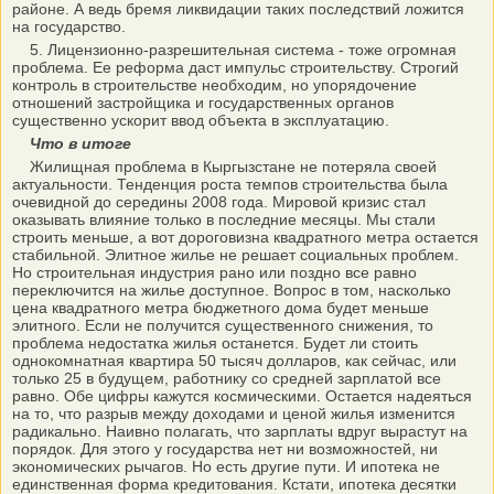
районе. А ведь бремя ликвидации таких последствий ложится
на государство.
5. Лицензионно-разрешительная система - тоже огромная
проблема. Ее реформа даст импульс строительству. Строгий
контроль в строительстве необходим, но упорядочение
отношений застройщика и государственных органов
существенно ускорит ввод объекта в эксплуатацию.
Что в итоге
Жилищная проблема в Кыргызстане не потеряла своей
актуальности. Тенденция роста темпов строительства была
очевидной до середины 2008 года. Мировой кризис стал
оказывать влияние только в последние месяцы. Мы стали
строить меньше, а вот дороговизна квадратного метра остается
стабильной. Элитное жилье не решает социальных проблем.
Но строительная индустрия рано или поздно все равно
переключится на жилье доступное. Вопрос в том, насколько
цена квадратного метра бюджетного дома будет меньше
элитного. Если не получится существенного снижения, то
проблема недостатка жилья останется. Будет ли стоить
однокомнатная квартира 50 тысяч долларов, как сейчас, или
только 25 в будущем, работнику со средней зарплатой все
равно. Обе цифры кажутся космическими. Остается надеяться
на то, что разрыв между доходами и ценой жилья изменится
радикально. Наивно полагать, что зарплаты вдруг вырастут на
порядок. Для этого у государства нет ни возможностей, ни
экономических рычагов. Но есть другие пути. И ипотека не
единственная форма кредитования. Кстати, ипотека десятки