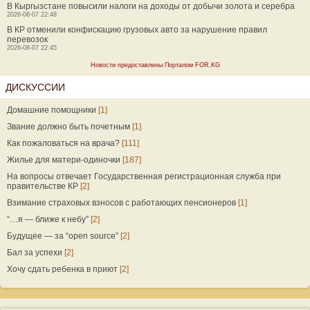
В Кыргызстане повысили налоги на доходы от добычи золота и серебра
2026-08-07 22:48
В КР отменили конфискацию грузовых авто за нарушение правил
перевозок
2026-08-07 22:45
Новости предоставлены Порталом FOR.KG
ДИСКУССИИ
Домашние помощники
[1]
Звание должно быть почетным
[1]
Как пожаловаться на врача?
[111]
Жилье для матери-одиночки
[187]
На вопросы отвечает Государственная регистрационная служба при
правительстве КР
[2]
Взимание страховых взносов с работающих пенсионеров
[1]
“…я — ближе к небу”
[2]
Будущее — за “open source”
[2]
Бал за успехи
[2]
Хочу сдать ребенка в приют
[2]