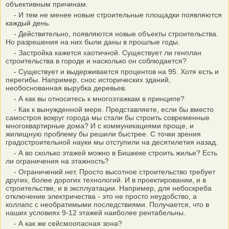
объективным причинам.
- И тем не менее новые строительные площадки появляются
каждый день.
- Действительно, появляются новые объекты строительства.
Но разрешения на них были даны в прошлые годы.
- Застройка кажется хаотичной. Существует ли генплан
строительства в городе и насколько он соблюдается?
- Существует и выдерживается процентов на 95. Хотя есть и
перегибы. Например, снос исторических зданий,
необоснованная вырубка деревьев.
- А как вы относитесь к многоэтажкам в принципе?
- Как к вынужденной мере. Представляете, если бы вместо
самостроя вокруг города мы стали бы строить современные
многоквартирные дома? И с коммуникациями проще, и
жилищную проблему бы решили быстрее. С точки зрения
градостроительной науки мы отступили на десятилетия назад.
- А во сколько этажей можно в Бишкеке строить жилье? Есть
ли ограничения на этажность?
- Ограничений нет. Просто высотное строительство требует
других, более дорогих технологий. И в проектировании, и в
строительстве, и в эксплуатации. Например, для небоскреба
отключение электричества - это не просто неудобство, а
коллапс с необратимыми последствиями. Получается, что в
наших условиях 9-12 этажей наиболее рентабельны.
- А как же сейсмоопасная зона?