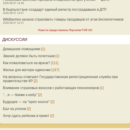
2026-08-07 14:48
В Кыргызстане создадут единый регистр пострадавших в ДТП
2026-08-07 14:47
Wildberries начала страховать товары продавцов от атак беспилотников
2026-08-07 14:37
Новости предоставлены Порталом FOR.KG
ДИСКУССИИ
Домашние помощники
[1]
Звание должно быть почетным
[1]
Как пожаловаться на врача?
[111]
Жилье для матери-одиночки
[187]
На вопросы отвечает Государственная регистрационная служба при
правительстве КР
[2]
Взимание страховых взносов с работающих пенсионеров
[1]
“…я — ближе к небу”
[2]
Будущее — за “open source”
[2]
Бал за успехи
[2]
Хочу сдать ребенка в приют
[2]