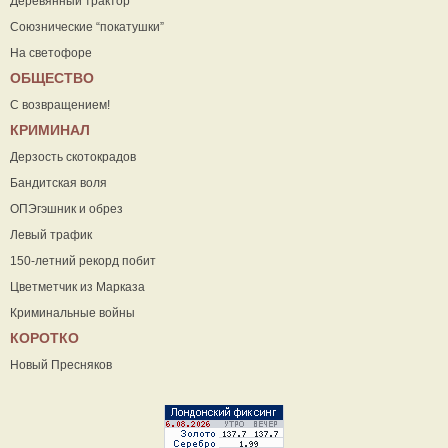
Деревянный трактор
Союзнические “покатушки”
На светофоре
ОБЩЕСТВО
С возвращением!
КРИМИНАЛ
Дерзость скотокрадов
Бандитская воля
ОПЭгэшник и обрез
Левый трафик
150-летний рекорд побит
Цветметчик из Марказа
Криминальные войны
КОРОТКО
Новый Пресняков