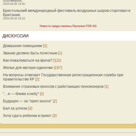
2026&quot;
2026-08-08 19:40
Бристольский международный фестиваль воздушных шаров стартовал в
Британии
2026-08-08 19:24
Новости предоставлены Порталом FOR.KG
ДИСКУССИИ
Домашние помощники
[1]
Звание должно быть почетным
[1]
Как пожаловаться на врача?
[111]
Жилье для матери-одиночки
[187]
На вопросы отвечает Государственная регистрационная служба при
правительстве КР
[2]
Взимание страховых взносов с работающих пенсионеров
[1]
“…я — ближе к небу”
[2]
Будущее — за “open source”
[2]
Бал за успехи
[2]
Хочу сдать ребенка в приют
[2]