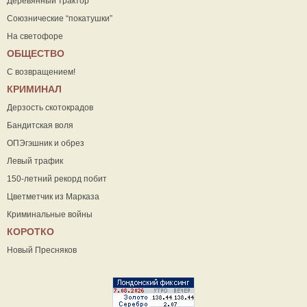
Деревянный трактор
Союзнические “покатушки”
На светофоре
ОБЩЕСТВО
С возвращением!
КРИМИНАЛ
Дерзость скотокрадов
Бандитская воля
ОПЭгэшник и обрез
Левый трафик
150-летний рекорд побит
Цветметчик из Марказа
Криминальные войны
КОРОТКО
Новый Пресняков