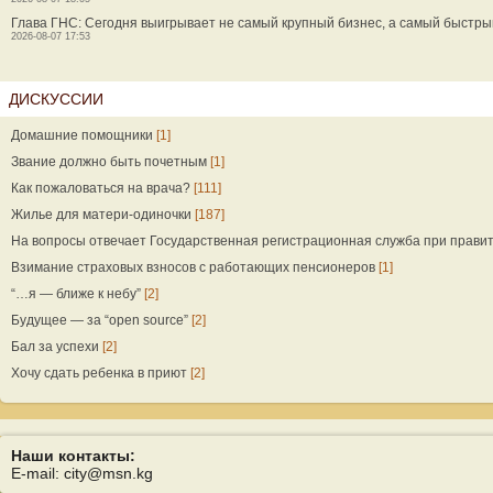
Глава ГНС: Сегодня выигрывает не самый крупный бизнес, а самый быстры
2026-08-07 17:53
ДИСКУССИИ
Домашние помощники
[1]
Звание должно быть почетным
[1]
Как пожаловаться на врача?
[111]
Жилье для матери-одиночки
[187]
На вопросы отвечает Государственная регистрационная служба при прави
Взимание страховых взносов с работающих пенсионеров
[1]
“…я — ближе к небу”
[2]
Будущее — за “open source”
[2]
Бал за успехи
[2]
Хочу сдать ребенка в приют
[2]
Наши контакты:
E-mail: city@msn.kg