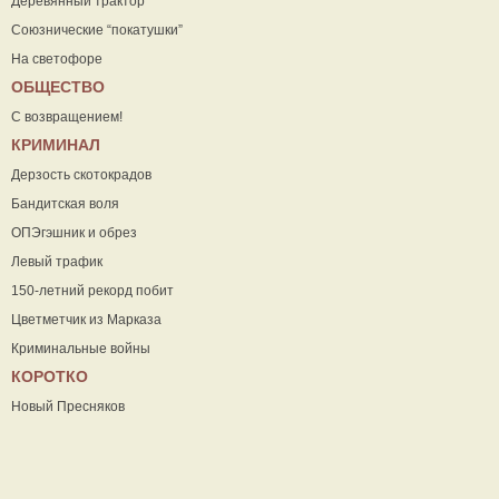
Деревянный трактор
Союзнические “покатушки”
На светофоре
ОБЩЕСТВО
С возвращением!
КРИМИНАЛ
Дерзость скотокрадов
Бандитская воля
ОПЭгэшник и обрез
Левый трафик
150-летний рекорд побит
Цветметчик из Марказа
Криминальные войны
КОРОТКО
Новый Пресняков