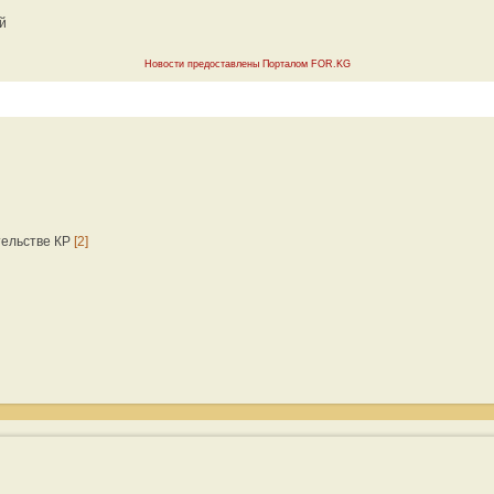
й
Новости предоставлены Порталом FOR.KG
тельстве КР
[2]