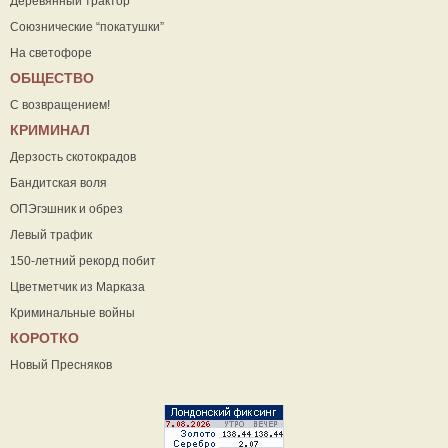
Деревянный трактор
Союзнические “покатушки”
На светофоре
ОБЩЕСТВО
С возвращением!
КРИМИНАЛ
Дерзость скотокрадов
Бандитская воля
ОПЭгэшник и обрез
Левый трафик
150-летний рекорд побит
Цветметчик из Марказа
Криминальные войны
КОРОТКО
Новый Пресняков