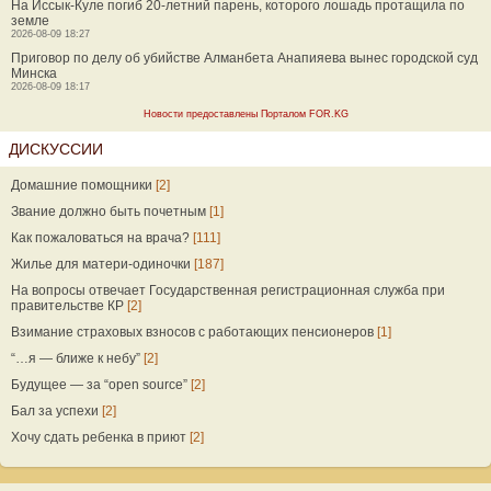
На Иссык-Куле погиб 20-летний парень, которого лошадь протащила по
земле
2026-08-09 18:27
Приговор по делу об убийстве Алманбета Анапияева вынес городской суд
Минска
2026-08-09 18:17
Новости предоставлены Порталом FOR.KG
ДИСКУССИИ
Домашние помощники
[2]
Звание должно быть почетным
[1]
Как пожаловаться на врача?
[111]
Жилье для матери-одиночки
[187]
На вопросы отвечает Государственная регистрационная служба при
правительстве КР
[2]
Взимание страховых взносов с работающих пенсионеров
[1]
“…я — ближе к небу”
[2]
Будущее — за “open source”
[2]
Бал за успехи
[2]
Хочу сдать ребенка в приют
[2]