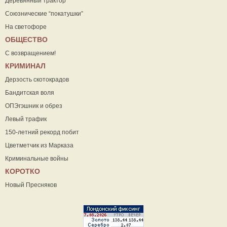
Деревянный трактор
Союзнические “покатушки”
На светофоре
ОБЩЕСТВО
С возвращением!
КРИМИНАЛ
Дерзость скотокрадов
Бандитская воля
ОПЭгэшник и обрез
Левый трафик
150-летний рекорд побит
Цветметчик из Марказа
Криминальные войны
КОРОТКО
Новый Пресняков