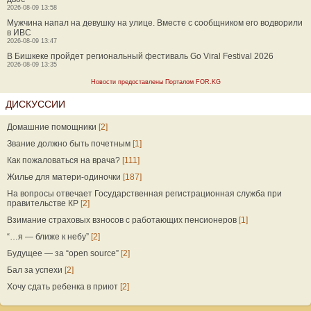
2026-08-09 13:58
Мужчина напал на девушку на улице. Вместе с сообщником его водворили
в ИВС
2026-08-09 13:47
В Бишкеке пройдет региональный фестиваль Go Viral Festival 2026
2026-08-09 13:35
Новости предоставлены Порталом FOR.KG
ДИСКУССИИ
Домашние помощники
[2]
Звание должно быть почетным
[1]
Как пожаловаться на врача?
[111]
Жилье для матери-одиночки
[187]
На вопросы отвечает Государственная регистрационная служба при
правительстве КР
[2]
Взимание страховых взносов с работающих пенсионеров
[1]
“…я — ближе к небу”
[2]
Будущее — за “open source”
[2]
Бал за успехи
[2]
Хочу сдать ребенка в приют
[2]