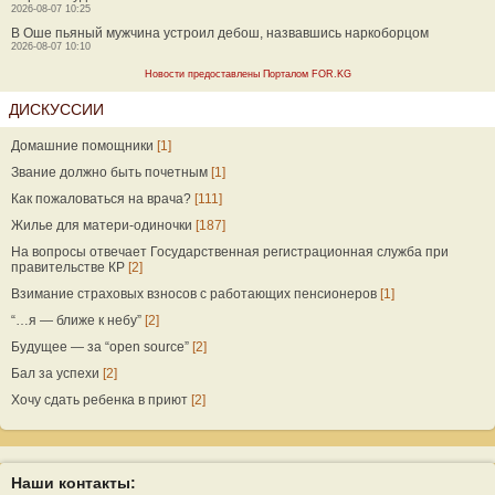
2026-08-07 10:25
В Оше пьяный мужчина устроил дебош, назвавшись наркоборцом
2026-08-07 10:10
Новости предоставлены Порталом FOR.KG
ДИСКУССИИ
Домашние помощники
[1]
Звание должно быть почетным
[1]
Как пожаловаться на врача?
[111]
Жилье для матери-одиночки
[187]
На вопросы отвечает Государственная регистрационная служба при
правительстве КР
[2]
Взимание страховых взносов с работающих пенсионеров
[1]
“…я — ближе к небу”
[2]
Будущее — за “open source”
[2]
Бал за успехи
[2]
Хочу сдать ребенка в приют
[2]
Наши контакты: