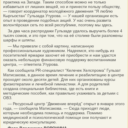
практика на Западе. Таким способом можно не только
избавиться от лишних вещей, но и принести пользу обществу,
— говорит координатор молодёжного движения “Я люблю
Кыргызстан” Гульзада Утурова. — У нашей организации есть
опыт в проведении подобных акций. У нас очень развита
волонтёрская сеть по всей республике, поэтому мы здесь.
За два часа распродажи Гульзаде удалось выручить более 4
тысяч сомов, и это при том, что на её столике были разложены
шарфы и шляпы.
— Мы привезли с собой картину, написанную
профессиональным художником. Надеемся, кто-нибудь из
посетителей ярмарки захочет её приобрести и нам удастся
оказать небольшую финансовую поддержку воспитанникам
центра, — отметила Утурова.
Как сообщила PR-специалист “Келечек Хелспрома” Гульзат
Матисакова, в данное время лечение и реабилитацию в центре
проходят около десяти детей. Для них организованы курсы
физиотерапии и лечебной гимнастики. А для родителей
создана специальная библиотека, где есть книги и
методические пособия, как правильно ухаживать за детьми с
ОВЗ.
— Ресурсный центр “Движение вперёд” открыт в январе этого
года, — сообщила Матисакова. — Сюда приходят люди,
которым необходима помощь и поддержка. Помимо
медицинской и психологической помощи они получают и
юридическую консультацию.