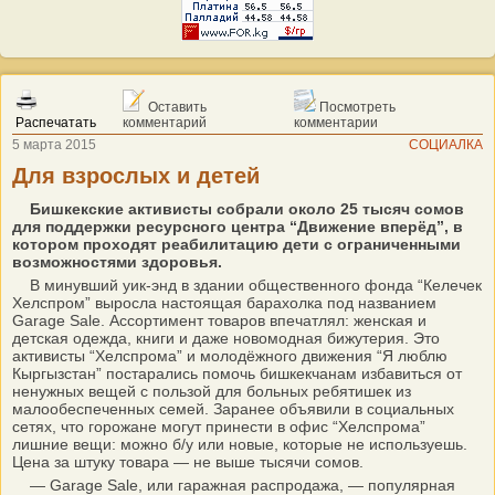
Оставить
Посмотреть
Распечатать
комментарий
комментарии
5 марта 2015
СОЦИАЛКА
Для взрослых и детей
Бишкекские активисты собрали около 25 тысяч сомов
для поддержки ресурсного центра “Движение вперёд”, в
котором проходят реабилитацию дети с ограниченными
возможностями здоровья.
В минувший уик-энд в здании общественного фонда “Келечек
Хелспром” выросла настоящая барахолка под названием
Garage Sale. Ассортимент товаров впечатлял: женская и
детская одежда, книги и даже новомодная бижутерия. Это
активисты “Хелспрома” и молодёжного движения “Я люблю
Кыргызстан” постарались помочь бишкекчанам избавиться от
ненужных вещей с пользой для больных ребятишек из
малообеспеченных семей. Заранее объявили в социальных
сетях, что горожане могут принести в офис “Хелспрома”
лишние вещи: можно б/у или новые, которые не используешь.
Цена за штуку товара — не выше тысячи сомов.
— Garage Sale, или гаражная распродажа, — популярная