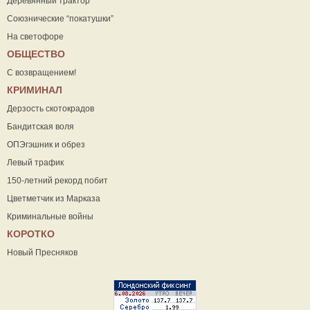
Деревянный трактор
Союзнические “покатушки”
На светофоре
ОБЩЕСТВО
С возвращением!
КРИМИНАЛ
Дерзость скотокрадов
Бандитская воля
ОПЭгэшник и обрез
Левый трафик
150-летний рекорд побит
Цветметчик из Марказа
Криминальные войны
КОРОТКО
Новый Пресняков