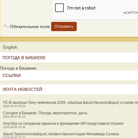
*
- Обязательное поле
English
ПОГОДА В БИШКЕКЕ
Погода в Бишкеке
ССЫЛКИ
ЛЕНТА НОВОСТЕЙ
ПСЖ выиграл Лигу чемпионов 2026, обыграв &quot;Арсенал&quot; в серии п
2026-08-07 00:24
Сегодня в Бишкеке. Погода, мероприятия, даты
2026-08-07 00:15
Ноутбук со складным экраном и функциями ИИ представила Huawei
2026-08-06 23:44
&quot;Трабзонспор&quot; провел презентацию Мохамеда Салаха
2026-08-06 22:27