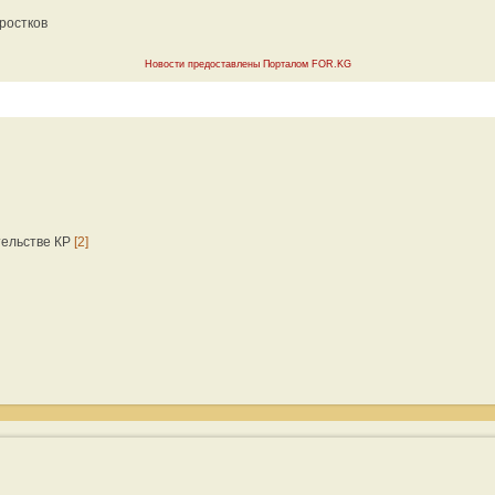
ростков
Новости предоставлены Порталом FOR.KG
тельстве КР
[2]