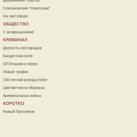
Деревянный трактор
Союзнические “покатушки”
На светофоре
ОБЩЕСТВО
С возвращением!
КРИМИНАЛ
Дерзость скотокрадов
Бандитская воля
ОПЭгэшник и обрез
Левый трафик
150-летний рекорд побит
Цветметчик из Марказа
Криминальные войны
КОРОТКО
Новый Пресняков