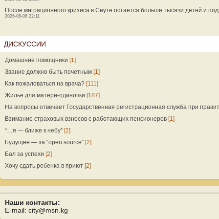
После миграционного кризиса в Сеуте остается больше тысячи детей и под
2026-08-06 22:11
ДИСКУССИИ
Домашние помощники
[1]
Звание должно быть почетным
[1]
Как пожаловаться на врача?
[111]
Жилье для матери-одиночки
[187]
На вопросы отвечает Государственная регистрационная служба при прави
Взимание страховых взносов с работающих пенсионеров
[1]
“…я — ближе к небу”
[2]
Будущее — за “open source”
[2]
Бал за успехи
[2]
Хочу сдать ребенка в приют
[2]
Наши контакты:
E-mail: city@msn.kg