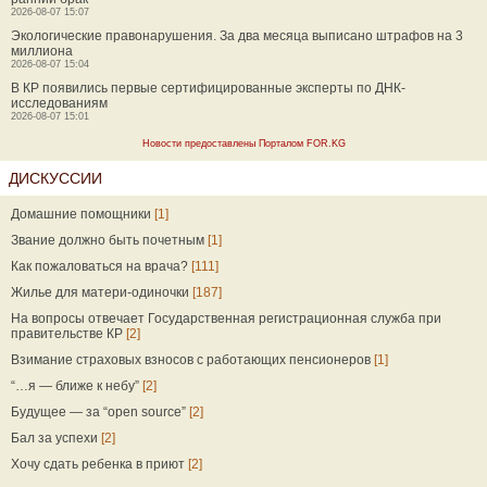
2026-08-07 15:07
Экологические правонарушения. За два месяца выписано штрафов на 3
миллиона
2026-08-07 15:04
В КР появились первые сертифицированные эксперты по ДНК-
исследованиям
2026-08-07 15:01
Новости предоставлены Порталом FOR.KG
ДИСКУССИИ
Домашние помощники
[1]
Звание должно быть почетным
[1]
Как пожаловаться на врача?
[111]
Жилье для матери-одиночки
[187]
На вопросы отвечает Государственная регистрационная служба при
правительстве КР
[2]
Взимание страховых взносов с работающих пенсионеров
[1]
“…я — ближе к небу”
[2]
Будущее — за “open source”
[2]
Бал за успехи
[2]
Хочу сдать ребенка в приют
[2]