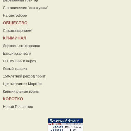
Деревянный трактор
Союзнические “покатушки”
На светофоре
ОБЩЕСТВО
С возвращением!
КРИМИНАЛ
Дерзость скотокрадов
Бандитская воля
ОПЭгэшник и обрез
Левый трафик
150-летний рекорд побит
Цветметчик из Марказа
Криминальные войны
КОРОТКО
Новый Пресняков