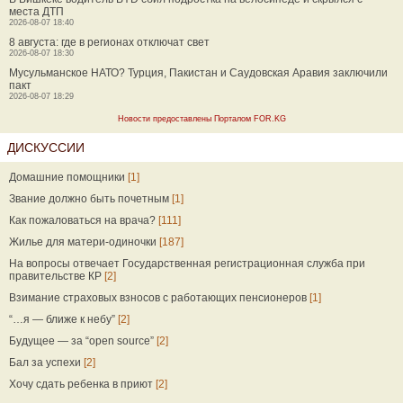
места ДТП
2026-08-07 18:40
8 августа: где в регионах отключат свет
2026-08-07 18:30
Мусульманское НАТО? Турция, Пакистан и Саудовская Аравия заключили
пакт
2026-08-07 18:29
Новости предоставлены Порталом FOR.KG
ДИСКУССИИ
Домашние помощники
[1]
Звание должно быть почетным
[1]
Как пожаловаться на врача?
[111]
Жилье для матери-одиночки
[187]
На вопросы отвечает Государственная регистрационная служба при
правительстве КР
[2]
Взимание страховых взносов с работающих пенсионеров
[1]
“…я — ближе к небу”
[2]
Будущее — за “open source”
[2]
Бал за успехи
[2]
Хочу сдать ребенка в приют
[2]