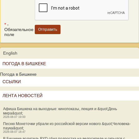
*
-
Обязательное
поле
English
ПОГОДА В БИШКЕКЕ
Погода в Бишкеке
ССЫЛКИ
ЛЕНТА НОВОСТЕЙ
Афиша Бишкека на выходные: кинопоказы, лекция и &quot;День
мира&quot;
2026-08-07 19:00
Песню Монеточки убрали из российской версии нового &quot;Человека-
паука&quot;
2026-08-07 18:47
В Бишкеке водитель BYD сбил подростка на велосипеде и скрылся с