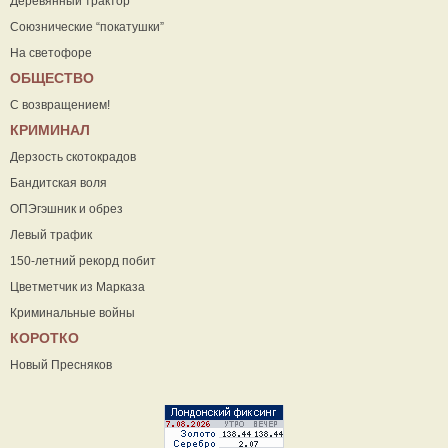
Деревянный трактор
Союзнические “покатушки”
На светофоре
ОБЩЕСТВО
С возвращением!
КРИМИНАЛ
Дерзость скотокрадов
Бандитская воля
ОПЭгэшник и обрез
Левый трафик
150-летний рекорд побит
Цветметчик из Марказа
Криминальные войны
КОРОТКО
Новый Пресняков