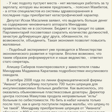
- У нас подолгу пустуют места - нет желающих работать за ту
зарплату, которую мы можем предложить, - пояснил Мамбетов,
- а отток специалистов из системы здравоохранения в
последние годы приобретает катастрофический характер.
Депутат Исхак Масалиев заявил, что выделить больше денег
на содержание чиновничьего аппарата Минздрава
правительство не в состоянии. Бюджет и так трещит по швам.
Парламентарий посоветовал сократить количество должностей,
зачастую дублирующих друг друга, обязанности, по
возможности, объединить. Такая экономия позволит повысить
жалованье.
- Подобный эксперимент уже проводится в Министерстве
экономического развития и торговли. Вполне возможно, что
таким образом реформируется и наше ведомство, - ответил
статс-секретарь.
Алишер Сабиров поинтересовался у заместителя главы
Минздрава Мадамина Каратаева подробностями инсулинового
скандала.
В октябре 2008 года по линии фармацевтической фирмы
"Аманат" в республику поступило 700 тысяч шприцев для
инсулинозависимых больных диабетом. Как выяснилось, это
оказались обыкновенные пластмассовые дозаторы. Директор
центра госпожа Мамутова продала неправильные "иглы"
больным по себестоимости. Но бить в набат начала только
после того, как в центр поступили первые жалобы, что шприц-то
"не такой". Минздраву приобретение шприцев от "Аманата"