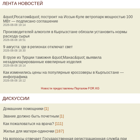
ЛЕНТА НОВОСТЕЙ
&quot;Росатом&quot; построит на Иссык-Куле ветропарк мощностью 100
МВт — подписано соглашение
2026-08-08 19:14
Производителей алкоголя в Кыргызстане обязали установить нормы
расхода сырья
2026-08-08 18:51
9 августа: где в регионах отключат свет
2026-08-08 18:30
В грузе из Турции таможня &quot;Манас&quot; выявила
незадекларированные ювелирные изделия
2026-08-08 18:14
Как изменились цены на популярные кроссоверы в Кыргызстане —
инфографика
2026-08-08 18:12
Новости предоставлены Порталом FOR.KG
ДИСКУССИИ
Домашние помощники
[1]
Звание должно быть почетным
[1]
Как пожаловаться на врача?
[111]
Жилье для матери-одиночки
[187]
На вопросы отвечает Государственная регистрационная служба при