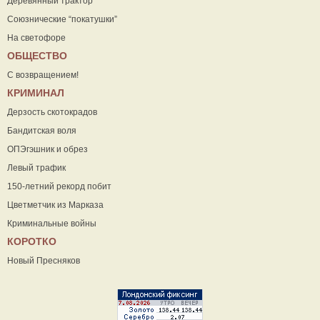
Деревянный трактор
Союзнические “покатушки”
На светофоре
ОБЩЕСТВО
С возвращением!
КРИМИНАЛ
Дерзость скотокрадов
Бандитская воля
ОПЭгэшник и обрез
Левый трафик
150-летний рекорд побит
Цветметчик из Марказа
Криминальные войны
КОРОТКО
Новый Пресняков