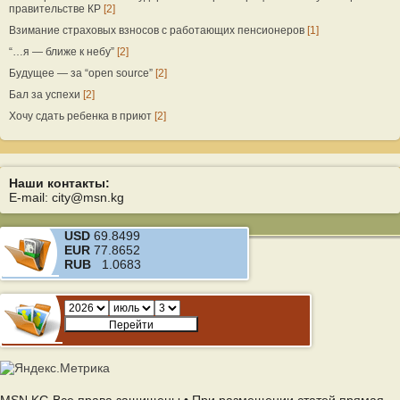
правительстве КР
[2]
Взимание страховых взносов с работающих пенсионеров
[1]
“…я — ближе к небу”
[2]
Будущее — за “open source”
[2]
Бал за успехи
[2]
Хочу сдать ребенка в приют
[2]
Наши контакты:
E-mail: city@msn.kg
USD
69.8499
EUR
77.8652
RUB
1.0683