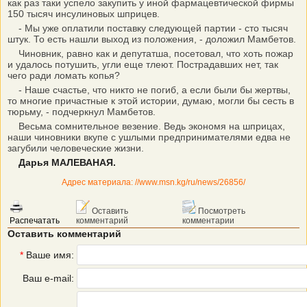
как раз таки успело закупить у иной фармацевтической фирмы
150 тысяч инсулиновых шприцев.
- Мы уже оплатили поставку следующей партии - сто тысяч
штук. То есть нашли выход из положения, - доложил Мамбетов.
Чиновник, равно как и депутатша, посетовал, что хоть пожар
и удалось потушить, угли еще тлеют. Пострадавших нет, так
чего ради ломать копья?
- Наше счастье, что никто не погиб, а если были бы жертвы,
то многие причастные к этой истории, думаю, могли бы сесть в
тюрьму, - подчеркнул Мамбетов.
Весьма сомнительное везение. Ведь экономя на шприцах,
наши чиновники вкупе с ушлыми предпринимателями едва не
загубили человеческие жизни.
Дарья МАЛЕВАНАЯ.
Адрес материала: //www.msn.kg/ru/news/26856/
Оставить
Посмотреть
Распечатать
комментарий
комментарии
Оставить комментарий
*
Ваше имя:
Ваш e-mail: