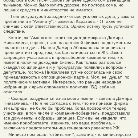
обошлось в 800 тысяч сомов при цене одного сом двенадцать
тыйынов. Можно было купить дороже, по полтора сома, но
лишних средств в министерстве не имеется.
- Генпрокуратурой заведено четыре уголовных дела, у закона
претензии и к "Аманату", - заметил Каратаев. - Я также не
снимаю с себя ответственности. Однако истину пусть установит
следствие.
Кстати, за "Аманатом" стоит социал-демократка Дамира
Ниязалиева, вернее, ныне владелицей фирмы по документам
является ее дочь. На нее Дамира Абаскановна переписала
предприятие перед тем, как баллотироваться в ЖК. Закон
запрещает участвовать в предвыборной кампании тем, кто
имеет в наличии доходный бизнес. Как только разгорелся
скандал со шприцами и у прокуратуры появились вопросы к
депутатше, госпожа Ниязалиева тут же сослалась на свою
принадлежность к оппозиционной партии. Мол, ее "душат" по
политическим мотивам. Интересно, что раньше народная
избранница к ярым оппонентам политики "БД" себя не
относила.
- Скандал раздувается из-за моего имени, - заявила Дамира
Ниязалиева. - Но я не согласна с тем, что не привези фирма
эти шприцы, не было бы проблем. Когда проводился тендер,
участники, в том числе и компания-победитель, предоставили
все документы и образцы шприцев. Если вы не увидели, что
именно приобретаете, извините, это ваша проблема, -
заключила представительница гендерного равенства ЖК.
Министр поспешил "отбить мяч", заметив, что министерство