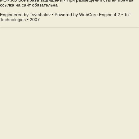
MSN.KG Все права защищены • При размещении статей прямая
ссылка на сайт обязательна
Engineered by
Tsymbalov
• Powered by WebCore Engine 4.2 •
ToT
Technologies
• 2007