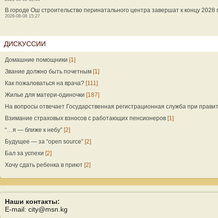
В городе Ош строительство перинатального центра завершат к концу 2028 
2026-08-08 15:27
ДИСКУССИИ
Домашние помощники
[1]
Звание должно быть почетным
[1]
Как пожаловаться на врача?
[111]
Жилье для матери-одиночки
[187]
На вопросы отвечает Государственная регистрационная служба при прави
Взимание страховых взносов с работающих пенсионеров
[1]
“…я — ближе к небу”
[2]
Будущее — за “open source”
[2]
Бал за успехи
[2]
Хочу сдать ребенка в приют
[2]
Наши контакты:
E-mail: city@msn.kg