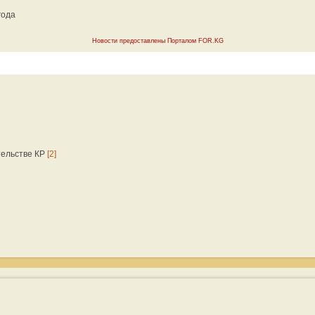
года
Новости предоставлены Порталом FOR.KG
тельстве КР
[2]