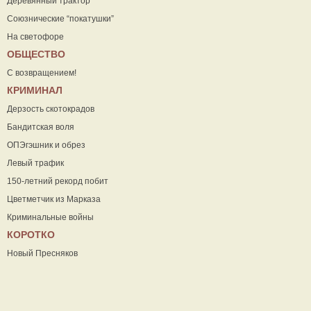
Деревянный трактор
Союзнические “покатушки”
На светофоре
ОБЩЕСТВО
С возвращением!
КРИМИНАЛ
Дерзость скотокрадов
Бандитская воля
ОПЭгэшник и обрез
Левый трафик
150-летний рекорд побит
Цветметчик из Марказа
Криминальные войны
КОРОТКО
Новый Пресняков