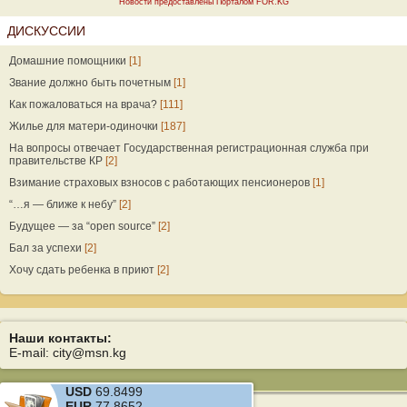
Новости предоставлены Порталом FOR.KG
ДИСКУССИИ
Домашние помощники
[1]
Звание должно быть почетным
[1]
Как пожаловаться на врача?
[111]
Жилье для матери-одиночки
[187]
На вопросы отвечает Государственная регистрационная служба при
правительстве КР
[2]
Взимание страховых взносов с работающих пенсионеров
[1]
“…я — ближе к небу”
[2]
Будущее — за “open source”
[2]
Бал за успехи
[2]
Хочу сдать ребенка в приют
[2]
Наши контакты:
E-mail: city@msn.kg
USD
69.8499
EUR
77.8652