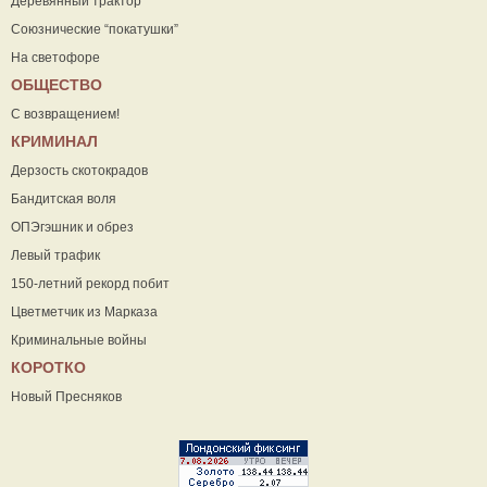
Деревянный трактор
Союзнические “покатушки”
На светофоре
ОБЩЕСТВО
С возвращением!
КРИМИНАЛ
Дерзость скотокрадов
Бандитская воля
ОПЭгэшник и обрез
Левый трафик
150-летний рекорд побит
Цветметчик из Марказа
Криминальные войны
КОРОТКО
Новый Пресняков