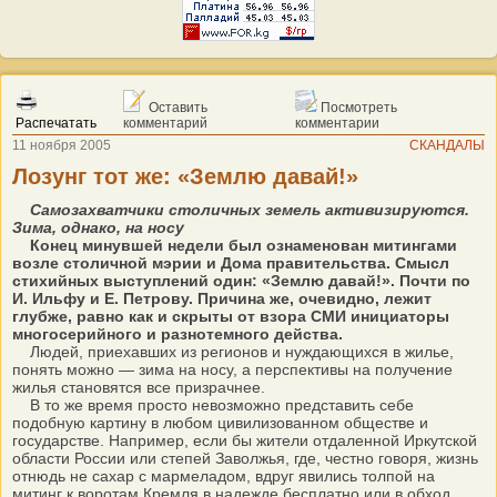
Оставить
Посмотреть
Распечатать
комментарий
комментарии
11 ноября 2005
СКАНДАЛЫ
Лозунг тот же: «Землю давай!»
Самозахватчики столичных земель активизируются.
Зима, однако, на носу
Конец минувшей недели был ознаменован митингами
возле столичной мэрии и Дома правительства. Смысл
стихийных выступлений один: «Землю давай!». Почти по
И. Ильфу и Е. Петрову. Причина же, очевидно, лежит
глубже, равно как и скрыты от взора СМИ инициаторы
многосерийного и разнотемного действа.
Людей, приехавших из регионов и нуждающихся в жилье,
понять можно — зима на носу, а перспективы на получение
жилья становятся все призрачнее.
В то же время просто невозможно представить себе
подобную картину в любом цивилизованном обществе и
государстве. Например, если бы жители отдаленной Иркутской
области России или степей Заволжья, где, честно говоря, жизнь
отнюдь не сахар с мармеладом, вдруг явились толпой на
митинг к воротам Кремля в надежде бесплатно или в обход