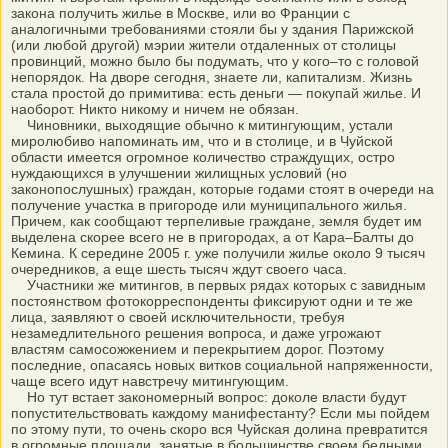
закона получить жилье в Москве, или во Франции с
аналогичными требованиями стояли бы у здания Парижской
(или любой другой) мэрии жители отдаленных от столицы
провинций, можно было бы подумать, что у кого–то с головой
непорядок. На дворе сегодня, знаете ли, капитализм. Жизнь
стала простой до примитива: есть деньги — покупай жилье. И
наоборот. Никто никому и ничем не обязан.
Чиновники, выходящие обычно к митингующим, устали
миролюбиво напоминать им, что и в столице, и в Чуйской
области имеется огромное количество страждущих, остро
нуждающихся в улучшении жилищных условий (но
законопослушных) граждан, которые годами стоят в очереди на
получение участка в пригороде или муниципального жилья.
Причем, как сообщают терпеливые граждане, земля будет им
выделена скорее всего не в пригородах, а от Кара–Балты до
Кемина. К середине 2005 г. уже получили жилье около 9 тысяч
очередников, а еще шесть тысяч ждут своего часа.
Участники же митингов, в первых рядах которых с завидным
постоянством фотокорреспонденты фиксируют одни и те же
лица, заявляют о своей исключительности, требуя
незамедлительного решения вопроса, и даже угрожают
властям самосожжением и перекрытием дорог. Поэтому
последние, опасаясь новых витков социальной напряженности,
чаще всего идут навстречу митингующим.
Но тут встает закономерный вопрос: доколе власти будут
попустительствовать каждому манифестанту? Если мы пойдем
по этому пути, то очень скоро вся Чуйская долина превратится
в огромные площади, занятые в большинстве своем бедными,