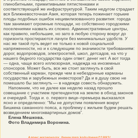
глинобитными, примитивными пятистенками и
соответствующей же инфраструктурой. Таким недугом страдает
вся Ближневосточная Азия, которая теперь пожинает горькие
плоды подобных ошибок нецивилизованного развития: города
там занимают огромные площади, но собственно городскими
поселениями назвать их сложно. Административные центры,
как правило, небольшие, но зато в любую сторону вокруг до
горизонта простираются лачуги без минимальных удобств. У
нас же такой путь ведет не только к новой социальной
напряженности, но и к следующим по значимости требованиям:
дорог, водопроводов, электросетей, школ, детсадов, на что у
нашего бедного государства один ответ: денег нет. А вот тогда
— одна, чаще всего иллюзорная, надежда на иноземных
спонсоров. Может быть, все же стоит заглянуть в свой
собственный карман, прежде чем в небездонные карманы
государства и зарубежных инвесторов? Да и в душу свою не
помешало бы заглянуть — в надежде совесть обнаружить.
Напомним, что не далее как неделю назад прошло
совещание с участием претендентов на землю в обход законов
и очередей. Тогда и. о. первого вице–премьера высказался
ясно и определенно: “Мы не допустим появления вокруг
Бишкека саманного пояса, а проблему с жильем будем решать
возведением многоквартирных домов”.
Елена Мешкова.
Фото Владимира Воронина.
Адрес материала: //www.msn.kg/ru/news/11892/