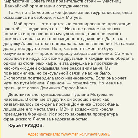
Кыргызстане Совета глав правительств стран — участниц
Шанхайской организации сотрудничества.
То же, но в более жесткой форме заявил журналистам, едва
оказавшись на свободе, и сам Мотуев:
— Мой арест — это тщательно спланированная провокация
властей, — подчеркнул он. — Никто не сломает меня как
политика и правоверного мусульманина, никто не сможет
помешать и развитию оппозиционного движения. Да, я знаю
девушку Алию, которая написала на меня заявление. На самом
деле у нее другое имя. Но я, как джентльмен, не буду
озвучивать его — просто попрошу забрать заявление. Со мной
бороться не надо. Со своими друзьями я каждый день обедал в
одном из столичных кафе, и эта девушка на протяжении
нескольких дней оказывала мне знаки внимания. Мы
познакомились, но сексуальной связи у нас не было.
Экспертиза подтвердила мою невиновность. Если она хочет
идти по пути Моники Левински — пожалуйста. Но меня не
прельщает слава Доминика Стросс-Кана…
Действительно, сумасшедшим Нурлана Мотуева не
назовешь. В отличие от других он хорошо знает, как
разваливались секс-дела против Доминика Стросс-Кана,
лишившие его места главы МВФ и возможного кресла
президента Франции. Их просто закрывала прокуратура
французского Лилля за недоказанностью.
Юрий ГРУЗДОВ.
Адрес материала: //www.msn.kg/ru/news/38693/