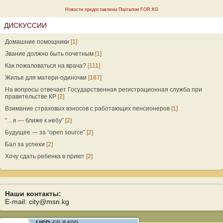
Новости предоставлены Порталом FOR.KG
ДИСКУССИИ
Домашние помощники
[1]
Звание должно быть почетным
[1]
Как пожаловаться на врача?
[111]
Жилье для матери-одиночки
[187]
На вопросы отвечает Государственная регистрационная служба при
правительстве КР
[2]
Взимание страховых взносов с работающих пенсионеров
[1]
“…я — ближе к небу”
[2]
Будущее — за “open source”
[2]
Бал за успехи
[2]
Хочу сдать ребенка в приют
[2]
Наши контакты:
E-mail: city@msn.kg