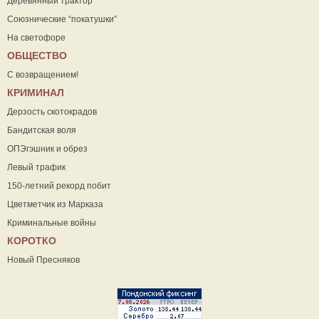
Деревянный трактор
Союзнические “покатушки”
На светофоре
ОБЩЕСТВО
С возвращением!
КРИМИНАЛ
Дерзость скотокрадов
Бандитская воля
ОПЭгэшник и обрез
Левый трафик
150-летний рекорд побит
Цветметчик из Марказа
Криминальные войны
КОРОТКО
Новый Пресняков