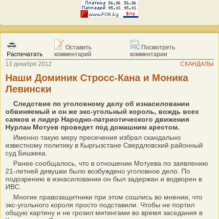
Оставить
Посмотреть
Распечатать
комментарий
комментарии
13 декабря 2012
СКАНДАЛЫ
Наши Доминик Стросс-Кана и Моника
Левински
Следствие по уголовному делу об изнасиловании
обвиняемый и он же экс-угольный король, вождь всех
саяков и лидер Народно-патриотического движения
Нурлан Мотуев проведет под домашним арестом.
Именно такую меру пресечения избрал скандально
известному политику в Кыргызстане Свердловский районный
суд Бишкека.
Ранее сообщалось, что в отношении Мотуева по заявлению
21-летней девушки было возбуждено уголовное дело. По
подозрению в изнасиловании он был задержан и водворен в
ИВС.
Многие правозащитники при этом сошлись во мнении, что
экс-угольного короля просто подставили. Чтобы не портил
общую картину и не грозил митингами во время заседания в