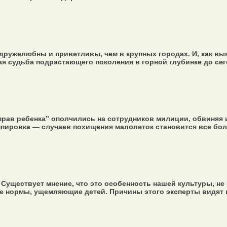
ужелюбны и приветливы, чем в крупных городах. И, как выяс
ая судьба подрастающего поколения в горной глубинке до сего
рав ребенка” ополчились на сотрудников милиции, обвиняя и
ппировка — случаев похищения малолеток становится все боль
 Существует мнение, что это особенность нашей культуры, н
е нормы, ущемляющие детей. Причины этого эксперты видят не