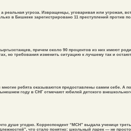
а реальная угроза. Извращенцы, уговаривая или угрожая, вс
олько в Бишкеке зарегистрировано 11 преступлений против по
ыргызстанцев, причем около 90 процентов из них имеют роди
ах, но требования изменить ситуацию к лучшему так и остают
и многие ребята оказываются предоставлены самим себе. А п
нынешнем году в СНГ отмечают юбилей детского внешкольного
то душе угодно. Корреспондент “МСН” выдала ученице третьег
ежностей”, что стало понятно: школьный ларек — не просто т