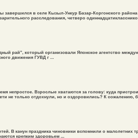
ы завершился в селе Кызыл-Ункур Базар-Коргонского района
дварительного расследования, четверо одиннадцатиклассников
ный рай”, который организовали Японское агентство междуна
ого движения ГУВД г ...
мя непростое. Взрослые хватаются за голову: куда пристроит
ети не только отдохнули, но и оздоровились? К сожалению, б
тей. В канун праздника чиновники вспомнили о малолетних т
чаются крепким здоровьем ...