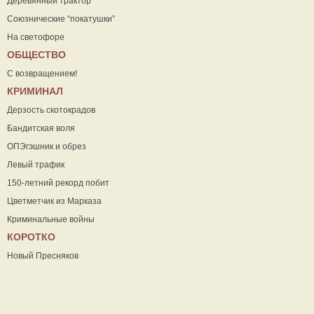
Деревянный трактор
Союзнические “покатушки”
На светофоре
ОБЩЕСТВО
С возвращением!
КРИМИНАЛ
Дерзость скотокрадов
Бандитская воля
ОПЭгэшник и обрез
Левый трафик
150-летний рекорд побит
Цветметчик из Марказа
Криминальные войны
КОРОТКО
Новый Пресняков