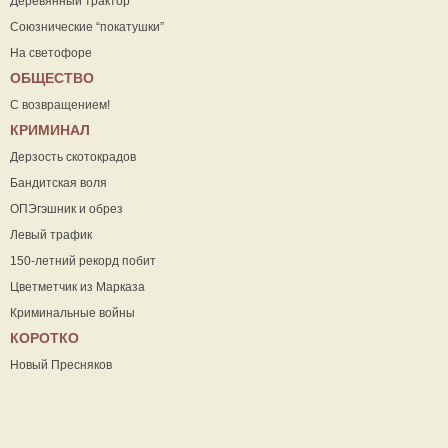
Деревянный трактор
Союзнические “покатушки”
На светофоре
ОБЩЕСТВО
С возвращением!
КРИМИНАЛ
Дерзость скотокрадов
Бандитская воля
ОПЭгэшник и обрез
Левый трафик
150-летний рекорд побит
Цветметчик из Марказа
Криминальные войны
КОРОТКО
Новый Пресняков