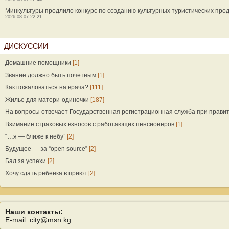
Минкультуры продлило конкурс по созданию культурных туристических прод
2026-08-07 22:21
ДИСКУССИИ
Домашние помощники
[1]
Звание должно быть почетным
[1]
Как пожаловаться на врача?
[111]
Жилье для матери-одиночки
[187]
На вопросы отвечает Государственная регистрационная служба при прави
Взимание страховых взносов с работающих пенсионеров
[1]
“…я — ближе к небу”
[2]
Будущее — за “open source”
[2]
Бал за успехи
[2]
Хочу сдать ребенка в приют
[2]
Наши контакты:
E-mail: city@msn.kg