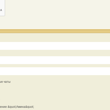
ые чаты
ение &quot;Амина&quot;