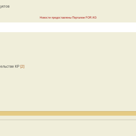
уктов
Новости предоставлены Порталом FOR.KG
тельстве КР
[2]