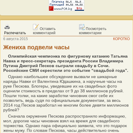
Оставить
Посмотреть
Распечатать
комментарий
комментарии
6 августа 2015
КОРОТКО
Жениха подвели часы
Олимпийская чемпионка по фигурному катанию Татьяна
Навка и пресс-секретарь президента России Владимира
Путина Дмитрий Песков сыграли свадьбу в Сочи.
Российские СМИ окрестили это событие “свадьбой года”.
Однако наибольшее обсуждение вызвали не шикарные
наряды Навки от Валентина Юдашкина, а наручные часы на
руке Пескова. Блогеры, увидевшие их на свадебных фото
оценили стоимость в пределах от 9 до 38 миллионов рублей.
Пошли толки, на какие заработки чиновник смог себе их
позволить, ведь судя по официальным документам, за весь
2014 год Песков заработал не многим более девяти миллионов
рублей?
Сначала окружение Пескова распространило информацию,
мол, дорогие часы чиновник взял на время для свадебного
торжества. Однако пара официально заявила, что это подарок
жены мужу. По словам Пескова, часы действительно очень