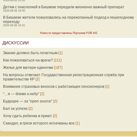
2026-08-06 20:00
Детям с онкологией в Бишкеке передали жизненно важный препарат
2026-08-06 19:50
В Бишкеке жители пожаловались на перекопанный подход к пешеходному
переходу
2026-08-06 19:31
Новости предоставлены Порталом FOR.KG
ДИСКУССИИ
Звание должно быть почетным
[1]
Как пожаловаться на врача?
[111]
Жилье для матери-одиночки
[187]
На вопросы отвечает Государственная регистрационная служба при
правительстве КР
[2]
Взимание страховых взносов с работающих пенсионеров
[1]
“…я — ближе к небу”
[2]
Будущее — за “open source”
[2]
Бал за успехи
[2]
Хочу сдать ребенка в приют
[2]
Скандал, в грязи которого испачканы все
[1]