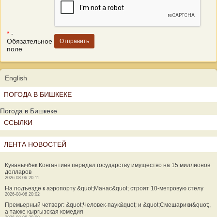
*
-
Обязательное
поле
English
ПОГОДА В БИШКЕКЕ
Погода в Бишкеке
ССЫЛКИ
ЛЕНТА НОВОСТЕЙ
Куванычбек Конгантиев передал государству имущество на 15 миллионов
долларов
2026-08-06 20:11
На подъезде к аэропорту &quot;Манас&quot; строят 10-метровую стелу
2026-08-06 20:02
Премьерный четверг: &quot;Человек-паук&quot; и &quot;Смешарики&quot;,
а также кыргызская комедия