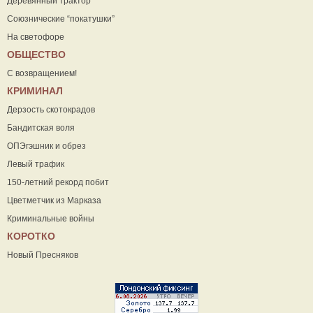
Деревянный трактор
Союзнические “покатушки”
На светофоре
ОБЩЕСТВО
С возвращением!
КРИМИНАЛ
Дерзость скотокрадов
Бандитская воля
ОПЭгэшник и обрез
Левый трафик
150-летний рекорд побит
Цветметчик из Марказа
Криминальные войны
КОРОТКО
Новый Пресняков