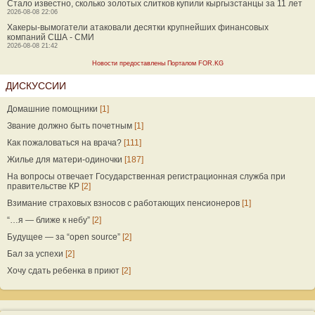
Стало известно, сколько золотых слитков купили кыргызстанцы за 11 лет
2026-08-08 22:06
Хакеры-вымогатели атаковали десятки крупнейших финансовых
компаний США - СМИ
2026-08-08 21:42
Новости предоставлены Порталом FOR.KG
ДИСКУССИИ
Домашние помощники
[1]
Звание должно быть почетным
[1]
Как пожаловаться на врача?
[111]
Жилье для матери-одиночки
[187]
На вопросы отвечает Государственная регистрационная служба при
правительстве КР
[2]
Взимание страховых взносов с работающих пенсионеров
[1]
“…я — ближе к небу”
[2]
Будущее — за “open source”
[2]
Бал за успехи
[2]
Хочу сдать ребенка в приют
[2]