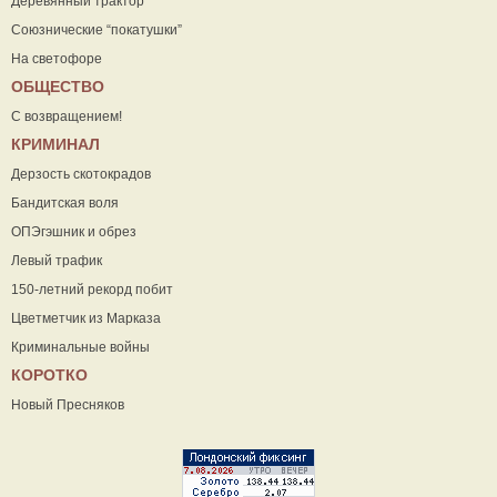
Деревянный трактор
Союзнические “покатушки”
На светофоре
ОБЩЕСТВО
С возвращением!
КРИМИНАЛ
Дерзость скотокрадов
Бандитская воля
ОПЭгэшник и обрез
Левый трафик
150-летний рекорд побит
Цветметчик из Марказа
Криминальные войны
КОРОТКО
Новый Пресняков