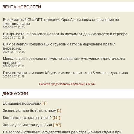
ЛЕНТА НОВОСТЕЙ
Безлимитный ChatGPT: компания OpenAI отменила ограничения на
текстовые чаты
2026-08-07 22:56
В Кыргызстане повысили налоги на доходы от добычи золота и серебра
2026-08-07 22:48
В КР отменили конфискацию грузовых авто за нарушение правил
перевозок
2026-08-07 22:45
Минкультуры продлило конкурс по созданию культурных туристических
продуктов
2026-08-07 22:21
Госипотечная компания КР увеличивает капитал на 5 миллиардов сомов
2026-08-07 21:48
Новости предоставлены Порталом FOR.KG
ДИСКУССИИ
Домашние помощники
[1]
Звание должно быть почетным
[1]
Как пожаловаться на врача?
[111]
Жилье для матери-одиночки
[187]
На вопросы отвечает Государственная регистрационная служба при