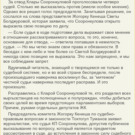
За отвод Клары Сооронкуловой проголосовали четверо
судей. Столько же высказались против (имели особое мнение).
Однако все решил голос председателя. Зачитывая решение, он
сослался на слова представителя Жогорку Кенеша Светы
Болджуровой, которая заявила, что Сооронкулова открыто
выразила свою позицию по делу.
— Если судья в ходе подготовки дела выражает свое мнение
в отношении рассматриваемого вопроса, то это, конечно,
основание для отвода, — ответила попавшая в немилость
судья. — Но мы четко знаем свои права и обязанности. В
беседах с кем-либо и тем более со Светой Болджуровой я
никогда свою позицию не выражала. Это нам запрещено, и мы
все соблюдаем запрет.
Вдумчивый читатель, знающий о творящемся не только в
судебной системе, но и во всей стране беспределе, после
произошедшего наверняка воскликнул бы, за “мятежом”
честной судьи наверняка последует расправа. И это
произошло.
Расправились с Кларой Сооронкуловой те, кто разделил всех
кыргызстанцев на полноценных и полуграждан, чтобы добиться
своих целей во время предстоящих парламентских выборов.
Причем, руками отдельных депутатов ЖК.
Председатель комитета Жогорку Кенеша по судебно-
правовым вопросам и законности Токтогул Туманов заявил
журналистам, что судья КП Сооронкулова, допустив публичное
высказывание по вопросу, который является предметом
рассмотрения в суде, до вступления в законную силу судебного