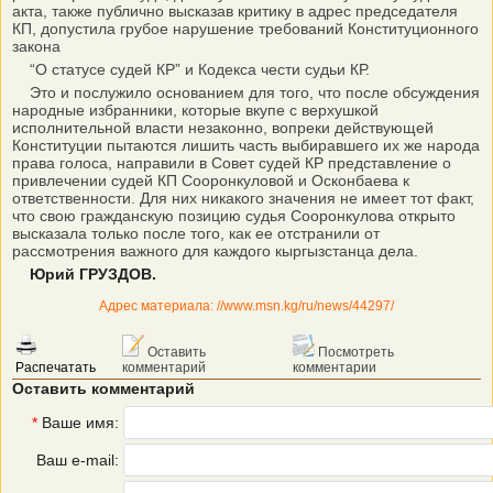
акта, также публично высказав критику в адрес председателя
КП, допустила грубое нарушение требований Конституционного
закона
“О статусе судей КР” и Кодекса чести судьи КР.
Это и послужило основанием для того, что после обсуждения
народные избранники, которые вкупе с верхушкой
исполнительной власти незаконно, вопреки действующей
Конституции пытаются лишить часть выбиравшего их же народа
права голоса, направили в Совет судей КР представление о
привлечении судей КП Сооронкуловой и Осконбаева к
ответственности. Для них никакого значения не имеет тот факт,
что свою гражданскую позицию судья Сооронкулова открыто
высказала только после того, как ее отстранили от
рассмотрения важного для каждого кыргызстанца дела.
Юрий ГРУЗДОВ.
Адрес материала: //www.msn.kg/ru/news/44297/
Оставить
Посмотреть
Распечатать
комментарий
комментарии
Оставить комментарий
*
Ваше имя:
Ваш e-mail: