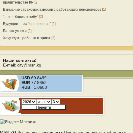
правительстве КР
[2]
Взимание страховых взносов с работающих пенсионеров
[1]
“…я — ближе к небу”
[2]
Будущее — за “open source”
[2]
Бал за успехи
[2]
Хочу сдать ребенка в приют
[2]
Наши контакты:
E-mail: city@msn.kg
USD
69.8499
EUR
77.8652
RUB
1.0683
MSN.KG Все права защищены • При размещении статей прямая