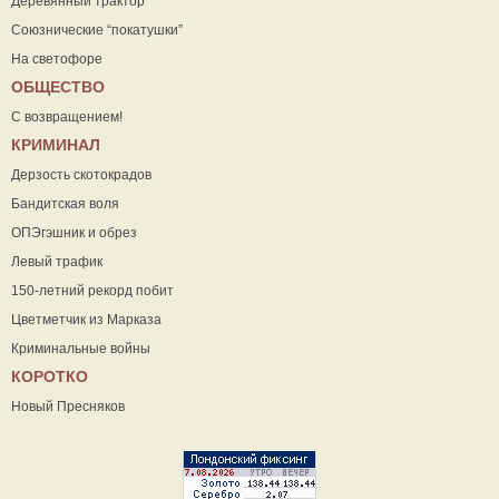
Деревянный трактор
Союзнические “покатушки”
На светофоре
ОБЩЕСТВО
С возвращением!
КРИМИНАЛ
Дерзость скотокрадов
Бандитская воля
ОПЭгэшник и обрез
Левый трафик
150-летний рекорд побит
Цветметчик из Марказа
Криминальные войны
КОРОТКО
Новый Пресняков