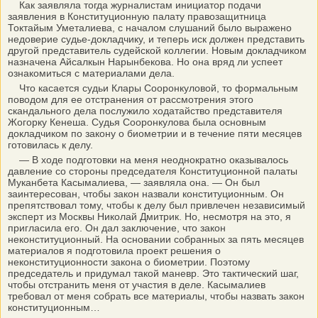
Как заявляла тогда журналистам инициатор подачи
заявления в Конституционную палату правозащитница
Токтайым Уметалиева, с началом слушаний было выражено
недоверие судье-докладчику, и теперь иск должен представить
другой представитель судейской коллегии. Новым докладчиком
назначена Айсалкын Нарынбекова. Но она вряд ли успеет
ознакомиться с материалами дела.
Что касается судьи Клары Сооронкуловой, то формальным
поводом для ее отстранения от рассмотрения этого
скандального дела послужило ходатайство представителя
Жогорку Кенеша. Судья Сооронкулова была основным
докладчиком по закону о биометрии и в течение пяти месяцев
готовилась к делу.
— В ходе подготовки на меня неоднократно оказывалось
давление со стороны председателя Конституционной палаты
Муканбета Касымалиева, — заявляла она. — Он был
заинтересован, чтобы закон назвали конституционным. Он
препятствовал тому, чтобы к делу был привлечен независимый
эксперт из Москвы Николай Дмитрик. Но, несмотря на это, я
пригласила его. Он дал заключение, что закон
неконституционный. На основании собранных за пять месяцев
материалов я подготовила проект решения о
неконституционности закона о биометрии. Поэтому
председатель и придумал такой маневр. Это тактический шаг,
чтобы отстранить меня от участия в деле. Касымалиев
требовал от меня собрать все материалы, чтобы назвать закон
конституционным…